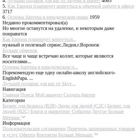
4.
Лучший подарок для вас от Skyeng и Barter!
4065
5.
Как Европа планирует вернуться к обычной работе в офисе
3717
6.
Основы бартера в юридическом праве
1959
Недавно прокомментировал(а)
Но многие останутся на удаленке, и некоторым даже
понравится
Как Европа планирует вернуться...
нужный и полезный сервис.Лидия.г.Воронеж
Больше обменов
Все чаще и чаще встречаю коллег, которые являются
носителями...
Основы бартера в юридическом п...
Порекомендую еще одну онлайн-школу английского-
EnglishPapa. ...
Лучший подарок для вас от Skye...
Навигация
Главная
Поиск
Мой аккаунт
Создать бартер
Категории
Бизнес для бизнеса (B2B)
Люди для людей (С2С)
Бизнес для
людей (B2C)
Блоги и маркетинг
События
Другое
Больше
Меньше
Информация
Пользовательское соглашение
Перечень запрещенных товаров
и услуг
Оферта
Контакты
Больше
Меньше