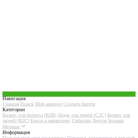
Навигация
Главная
Поиск
Мой аккаунт
Создать бартер
Категории
Бизнес для бизнеса (B2B)
Люди для людей (С2С)
Бизнес для
людей (B2C)
Блоги и маркетинг
События
Другое
Больше
Меньше
Информация
Пользовательское соглашение
Перечень запрещенных товаров