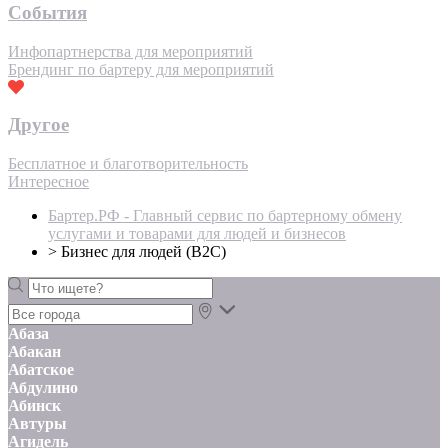
События
Инфопартнерства для мероприятий
Брендинг по бартеру для мероприятий
Другое
Бесплатное и благотворительность
Интересное
Бартер.РФ - Главный сервис по бартерному обмену
услугами и товарами для людей и бизнесов
>
Бизнес для людей (B2C)
Абаза
Абакан
Абатское
Абдулино
Абинск
Автуры
Агидель