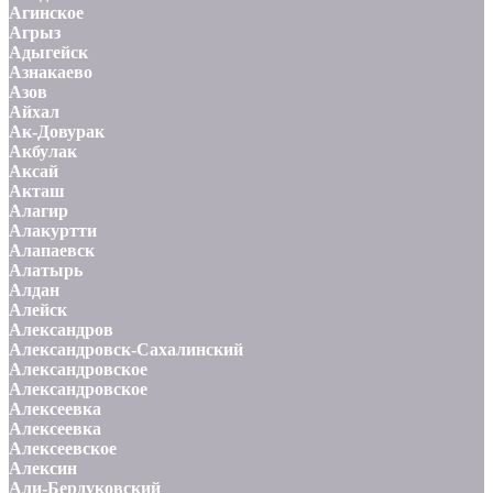
Агинское
Агрыз
Адыгейск
Азнакаево
Азов
Айхал
Ак-Довурак
Акбулак
Аксай
Акташ
Алагир
Алакуртти
Алапаевск
Алатырь
Алдан
Алейск
Александров
Александровск-Сахалинский
Александровское
Александровское
Алексеевка
Алексеевка
Алексеевское
Алексин
Али-Бердуковский