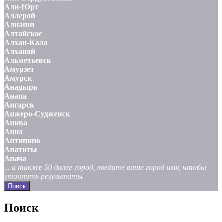
Али-Юрт
Аллерой
Алнаши
Алтайское
Алхан-Кала
Алханай
Альметьевск
Амурзет
Амурск
Анадырь
Анапа
Ангарск
Анжеро-Судженск
Анива
Анна
Антипино
Апатиты
Апача
... а также 50 далее город, введите ваше город имя, чтобы
уточнить результаты
Поиск
Поиск