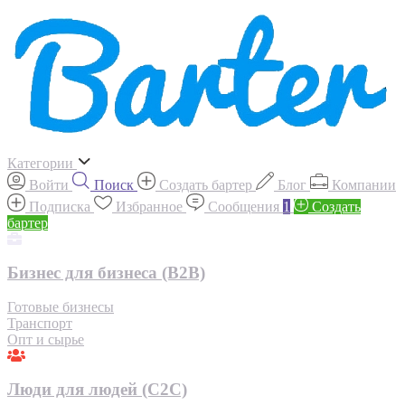
Категории
Войти
Поиск
Создать бартер
Блог
Компании
Подписка
Избранное
Сообщения
1
Создать
бартер
Бизнес для бизнеса (B2B)
Готовые бизнесы
Транспорт
Опт и сырье
Люди для людей (С2С)