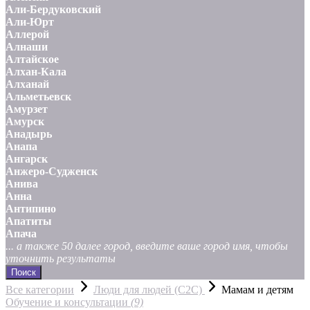
Али-Бердуковский
Али-Юрт
Аллерой
Алнаши
Алтайское
Алхан-Кала
Алханай
Альметьевск
Амурзет
Амурск
Анадырь
Анапа
Ангарск
Анжеро-Судженск
Анива
Анна
Антипино
Апатиты
Апача
... а также 50 далее город, введите ваше город имя, чтобы
уточнить результаты
Поиск
Все категории
Люди для людей (С2С)
Мамам и детям
Обучение и консультации
(9)