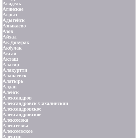
Агидель
Агинское
Агрыз
Адыгейск
Азнакаево
Азов
Айхал
Ак-Довурак
Акбулак
Аксай
Акташ
Алагир
Алакуртти
Алапаевск
Алатырь
Алдан
Алейск
Александров
Александровск-Сахалинский
Александровское
Александровское
Алексеевка
Алексеевка
Алексеевское
Алексин