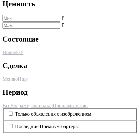
Ценность
₽
₽
Состояние
Новое
Б/У
Сделка
Меняю
Ищу
Период
Все
Вчера
Неделю назад
Прошлый месяц
Только объявления с изображением
Последние Премиум-бартеры