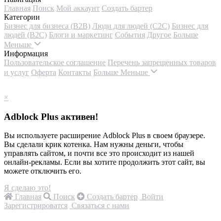
Главная
Поиск
Мой аккаунт
Создать бартер
Категории
Бизнес для бизнеса (B2B)
Люди для людей (С2С)
Бизнес для
людей (B2C)
Блоги и маркетинг
События
Другое
Больше
Меньше
Информация
Пользовательское соглашение
Перечень запрещенных товаров
и услуг
Оферта
Контакты
Больше
Меньше
×
Adblock Plus активен!
Вы используете расширение Adblock Plus в своем браузере.
Вы сделали крик котенка. Нам нужны деньги, чтобы
управлять сайтом, и почти все это происходит из нашей
онлайн-рекламы. Если вы хотите продолжить этот сайт, вы
можете отключить его.
Я сделаю это!
Главная
Поиск
Создать бартер
Войти
Зарегистрироватся
Связаться с нами