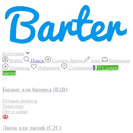
Категории
Войти
Поиск
Создать бартер
Блог
Компании
Подписка
Избранное
Сообщения
1
Создать
бартер
Бизнес для бизнеса (B2B)
Готовые бизнесы
Транспорт
Опт и сырье
Люди для людей (С2С)