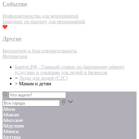
События
Инфопартнерства для мероприятий
Брендинг по бартеру для мероприятий
Другое
Бесплатное и благотворительность
Интересное
Бартер.РФ - Главный сервис по бартерному обмену
услугами и товарами для людей и бизнесов
>
Люди для людей (С2С)
>
Мамам и детям
Абаза
Абакан
Абатское
Абдулино
Абинск
Автуры