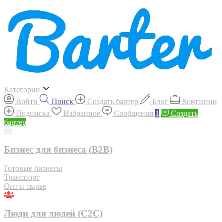
Категории
Войти
Поиск
Создать бартер
Блог
Компании
Подписка
Избранное
Сообщения
1
Создать
бартер
Бизнес для бизнеса (B2B)
Готовые бизнесы
Транспорт
Опт и сырье
Люди для людей (С2С)