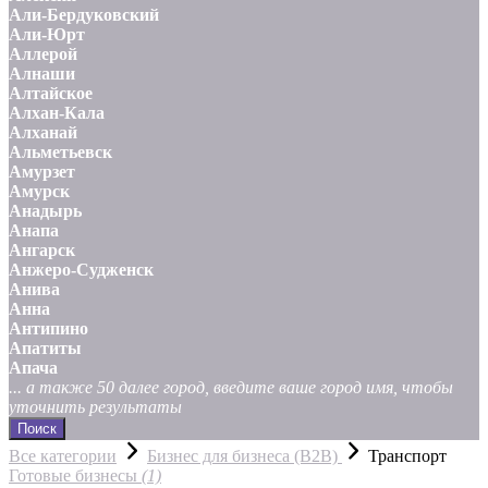
Али-Бердуковский
Али-Юрт
Аллерой
Алнаши
Алтайское
Алхан-Кала
Алханай
Альметьевск
Амурзет
Амурск
Анадырь
Анапа
Ангарск
Анжеро-Судженск
Анива
Анна
Антипино
Апатиты
Апача
... а также 50 далее город, введите ваше город имя, чтобы
уточнить результаты
Поиск
Все категории
Бизнес для бизнеса (B2B)
Транспорт
Готовые бизнесы
(1)