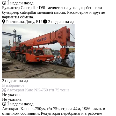
2 недели назад
Бульдозер Caterpillar D9L меняется на уголь, щебень или
бульдозер caterpillar меньшей массы. Рассмотрим и другие
варианты обмена.
Ростов-на-Дону, RU
2 недели назад
2 недели назад
В избранное
Автокран Kato NK-750 г/п 75 тонн
Не указана
Не указана
2 недели назад
Автокран Kato nk-750ys, г/п 75т, стрела 44м, 1986 г.вып. в
отличном состоянии. Редукторы перебраны и в рабочем