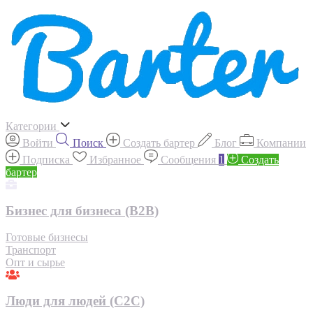
Категории
Войти
Поиск
Создать бартер
Блог
Компании
Подписка
Избранное
Сообщения
1
Создать
бартер
Бизнес для бизнеса (B2B)
Готовые бизнесы
Транспорт
Опт и сырье
Люди для людей (С2С)