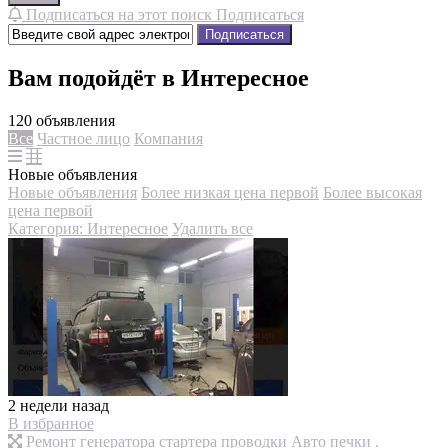
Подписаться на этот поиск
Подписаться
Подписаться
Вам подойдёт в Интересное
120 объявления
Все
Частное лицо
Компания
Новые объявления
Новые объявления
Более низкая цена первой
Более высокая
цена первой
Категория: Интересное
Удалить все
2 недели назад
В избранное
Ремонт генератора стартера проводки Авто печки .