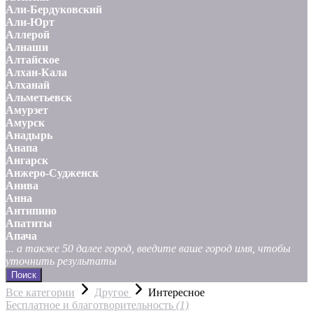
Али-Бердуковский
Али-Юрт
Аллерой
Алнаши
Алтайское
Алхан-Кала
Алханай
Альметьевск
Амурзет
Амурск
Анадырь
Анапа
Ангарск
Анжеро-Судженск
Анива
Анна
Антипино
Апатиты
Апача
... а также 50 далее город, введите ваше город имя, чтобы
уточнить результаты
Поиск
Все категории
Другое
Интересное
Бесплатное и благотворительность
(1)