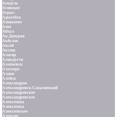
Агидель
Агинское
Агрыз
Адыгейск
Азнакаево
Азов
Айхал
Ак-Довурак
Акбулак
Аксай
Акташ
Алагир
Алакуртти
Алапаевск
Алатырь
Алдан
Алейск
Александров
Александровск-Сахалинский
Александровское
Александровское
Алексеевка
Алексеевка
Алексеевское
Алексин