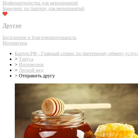
Инфопартнерства для мероприятий
Брендинг по бартеру для мероприятий
Другое
Бесплатное и благотворительность
Интересное
Бартер.РФ - Главный сервис по бартерному обмену услуг
>
Таруса
>
Интересное
>
Лесной мед
>
Отправить другу