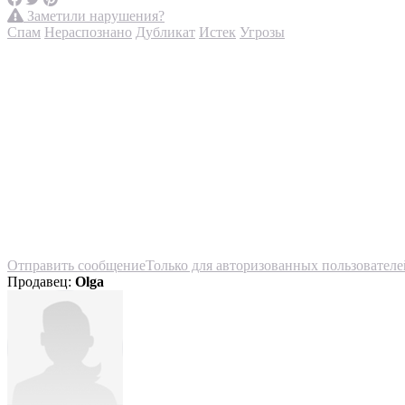
Заметили нарушения?
Спам
Нераспознано
Дубликат
Истек
Угрозы
Отправить сообщение
Только для авторизованных пользователе
Продавец:
Olga