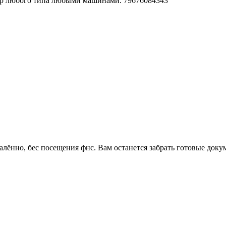
ор любого типа любыми машинами. 79676084343
лённо, бес посещения фнс. Вам останется забрать готовые доку