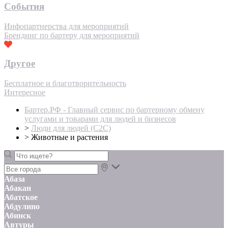
События
Инфопартнерства для мероприятий
Брендинг по бартеру для мероприятий
Другое
Бесплатное и благотворительность
Интересное
Бартер.РФ - Главный сервис по бартерному обмену
услугами и товарами для людей и бизнесов
>
Люди для людей (С2С)
>
Животные и растения
Абаза
Абакан
Абатское
Абдулино
Абинск
Автуры