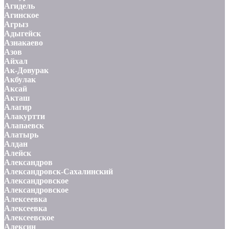
Агидель
Агинское
Агрыз
Адыгейск
Азнакаево
Азов
Айхал
Ак-Довурак
Акбулак
Аксай
Акташ
Алагир
Алакуртти
Алапаевск
Алатырь
Алдан
Алейск
Александров
Александровск-Сахалинский
Александровское
Александровское
Алексеевка
Алексеевка
Алексеевское
Алексин