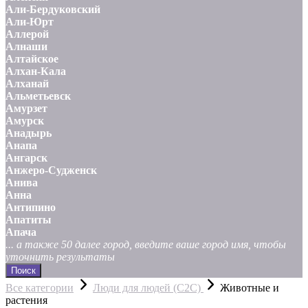
Али-Бердуковский
Али-Юрт
Аллерой
Алнаши
Алтайское
Алхан-Кала
Алханай
Альметьевск
Амурзет
Амурск
Анадырь
Анапа
Ангарск
Анжеро-Судженск
Анива
Анна
Антипино
Апатиты
Апача
... а также 50 далее город, введите ваше город имя, чтобы
уточнить результаты
Поиск
Все категории
Люди для людей (С2С)
Животные и
растения