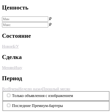
Ценность
₽
₽
Состояние
Новое
Б/У
Сделка
Меняю
Ищу
Период
Все
Вчера
Неделю назад
Прошлый месяц
Только объявления с изображением
Последние Премиум-бартеры