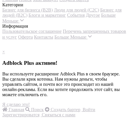
Категории
Бизнес для бизнеса (B2B)
Люди для людей (С2С)
Бизнес для
людей (B2C)
Блоги и маркетинг
События
Другое
Больше
Меньше
Информация
Пользовательское соглашение
Перечень запрещенных товаров
и услуг
Оферта
Контакты
Больше
Меньше
×
Adblock Plus активен!
Вы используете расширение Adblock Plus в своем браузере.
Вы сделали крик котенка. Нам нужны деньги, чтобы
управлять сайтом, и почти все это происходит из нашей
онлайн-рекламы. Если вы хотите продолжить этот сайт, вы
можете отключить его.
Я сделаю это!
Главная
Поиск
Создать бартер
Войти
Зарегистрироватся
Связаться с нами