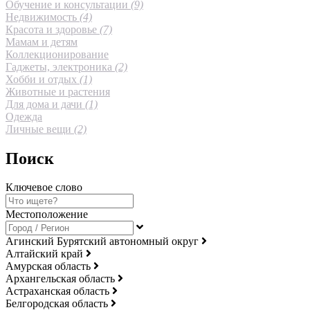
Обучение и консультации
(9)
Недвижимость
(4)
Красота и здоровье
(7)
Мамам и детям
Коллекционирование
Гаджеты, электроника
(2)
Хобби и отдых
(1)
Животные и растения
Для дома и дачи
(1)
Одежда
Личные вещи
(2)
Поиск
Ключевое слово
Местоположение
Агинский Бурятский автономный округ
Алтайский край
Амурская область
Архангельская область
Астраханская область
Белгородская область