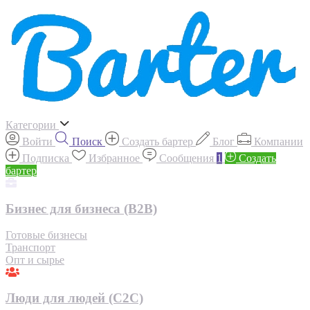
Категории
Войти
Поиск
Создать бартер
Блог
Компании
Подписка
Избранное
Сообщения
1
Создать
бартер
Бизнес для бизнеса (B2B)
Готовые бизнесы
Транспорт
Опт и сырье
Люди для людей (С2С)