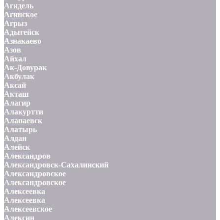
Агидель
Агинское
Агрыз
Адыгейск
Азнакаево
Азов
Айхал
Ак-Довурак
Акбулак
Аксай
Акташ
Алагир
Алакуртти
Алапаевск
Алатырь
Алдан
Алейск
Александров
Александровск-Сахалинский
Александровское
Александровское
Алексеевка
Алексеевка
Алексеевское
Алексин