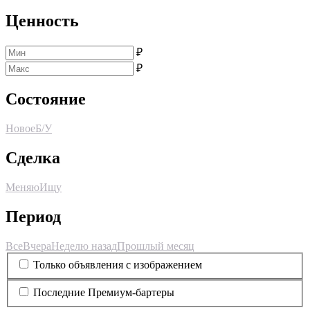
Ценность
₽
₽
Состояние
Новое
Б/У
Сделка
Меняю
Ищу
Период
Все
Вчера
Неделю назад
Прошлый месяц
Только объявления с изображением
Последние Премиум-бартеры