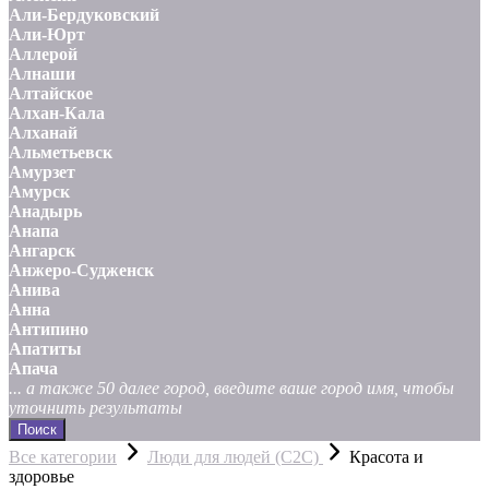
Али-Бердуковский
Али-Юрт
Аллерой
Алнаши
Алтайское
Алхан-Кала
Алханай
Альметьевск
Амурзет
Амурск
Анадырь
Анапа
Ангарск
Анжеро-Судженск
Анива
Анна
Антипино
Апатиты
Апача
... а также 50 далее город, введите ваше город имя, чтобы
уточнить результаты
Поиск
Все категории
Люди для людей (С2С)
Красота и
здоровье