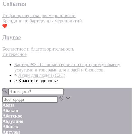
События
Инфопартнерства для мероприятий
Брендинг по бартеру для мероприятий
Другое
Бесплатное и благотворительность
Интересное
Бартер.РФ - Главный сервис по бартерному обмену
услугами и товарами для людей и бизнесов
>
Люди для людей (С2С)
>
Красота и здоровье
Абаза
Абакан
Абатское
Абдулино
Абинск
Автуры