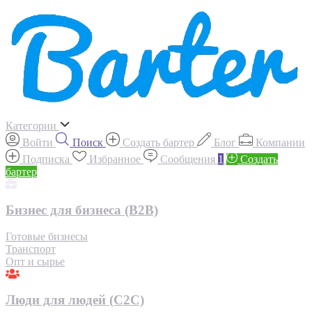
Категории
Войти
Поиск
Создать бартер
Блог
Компании
Подписка
Избранное
Сообщения
1
Создать
бартер
Бизнес для бизнеса (B2B)
Готовые бизнесы
Транспорт
Опт и сырье
Люди для людей (С2С)