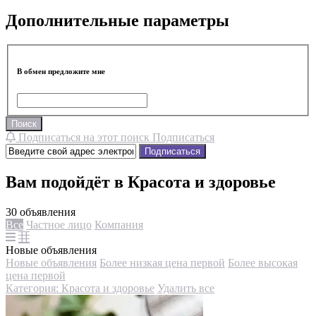
Дополнительные параметры
В обмен предложите мне
Поиск
Подписаться на этот поиск
Подписаться
Подписаться
Вам подойдёт в Красота и здоровье
30 объявления
Все
Частное лицо
Компания
Новые объявления
Новые объявления
Более низкая цена первой
Более высокая
цена первой
Категория: Красота и здоровье
Удалить все