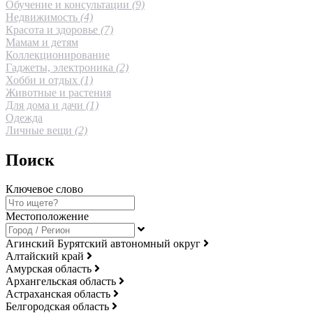
Обучение и консультации
(9)
Недвижимость
(4)
Красота и здоровье
(7)
Мамам и детям
Коллекционирование
Гаджеты, электроника
(2)
Хобби и отдых
(1)
Животные и растения
Для дома и дачи
(1)
Одежда
Личные вещи
(2)
Поиск
Ключевое слово
Местоположение
Агинский Бурятский автономный округ
Алтайский край
Амурская область
Архангельская область
Астраханская область
Белгородская область