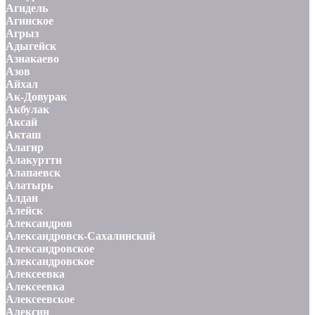
Агидель
Агинское
Агрыз
Адыгейск
Азнакаево
Азов
Айхал
Ак-Довурак
Акбулак
Аксай
Акташ
Алагир
Алакуртти
Алапаевск
Алатырь
Алдан
Алейск
Александров
Александровск-Сахалинский
Александровское
Александровское
Алексеевка
Алексеевка
Алексеевское
Алексин