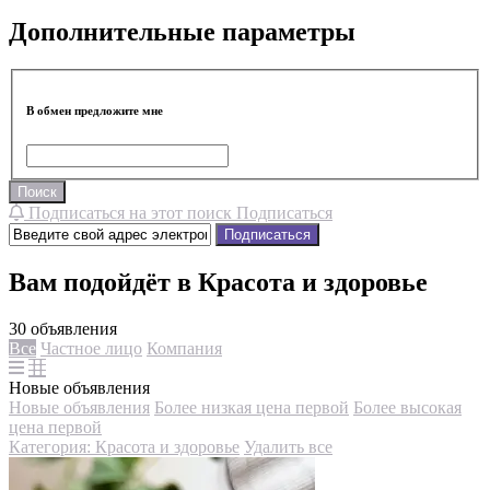
Дополнительные параметры
В обмен предложите мне
Поиск
Подписаться на этот поиск
Подписаться
Подписаться
Вам подойдёт в Красота и здоровье
30 объявления
Все
Частное лицо
Компания
Новые объявления
Новые объявления
Более низкая цена первой
Более высокая
цена первой
Категория: Красота и здоровье
Удалить все