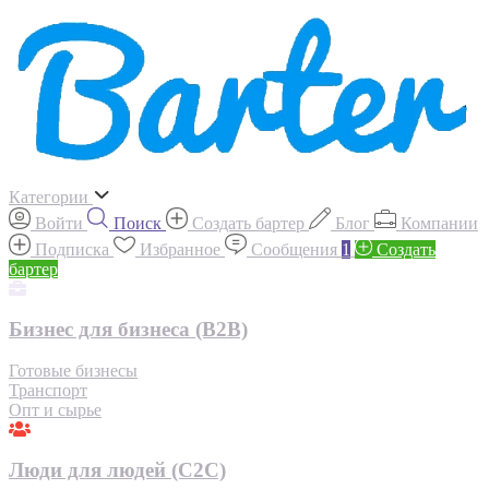
Категории
Войти
Поиск
Создать бартер
Блог
Компании
Подписка
Избранное
Сообщения
1
Создать
бартер
Бизнес для бизнеса (B2B)
Готовые бизнесы
Транспорт
Опт и сырье
Люди для людей (С2С)