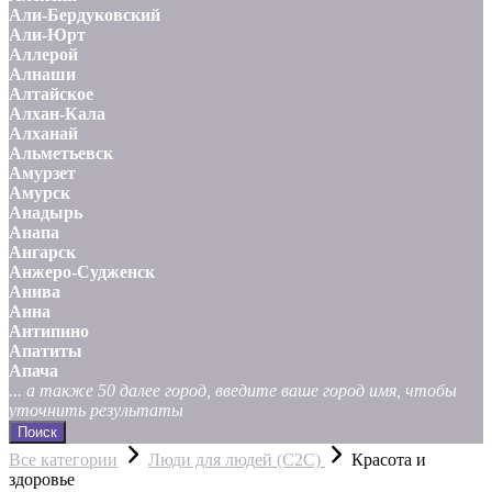
Али-Бердуковский
Али-Юрт
Аллерой
Алнаши
Алтайское
Алхан-Кала
Алханай
Альметьевск
Амурзет
Амурск
Анадырь
Анапа
Ангарск
Анжеро-Судженск
Анива
Анна
Антипино
Апатиты
Апача
... а также 50 далее город, введите ваше город имя, чтобы
уточнить результаты
Поиск
Все категории
Люди для людей (С2С)
Красота и
здоровье