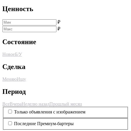
Ценность
₽
₽
Состояние
Новое
Б/У
Сделка
Меняю
Ищу
Период
Все
Вчера
Неделю назад
Прошлый месяц
Только объявления с изображением
Последние Премиум-бартеры