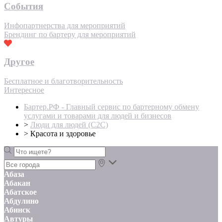
События
Инфопартнерства для мероприятий
Брендинг по бартеру для мероприятий
Другое
Бесплатное и благотворительность
Интересное
Бартер.РФ - Главный сервис по бартерному обмену
услугами и товарами для людей и бизнесов
>
Люди для людей (С2С)
>
Красота и здоровье
Абаза
Абакан
Абатское
Абдулино
Абинск
Автуры