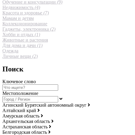
Обучение и консультации
(9)
Недвижимость
(4)
Красота и здоровье
(7)
Мамам и детям
Коллекционирование
Гаджеты, электроника
(2)
Хобби и отдых
(1)
Животные и растения
Для дома и дачи
(1)
Одежда
Личные вещи
(2)
Поиск
Ключевое слово
Местоположение
Агинский Бурятский автономный округ
Алтайский край
Амурская область
Архангельская область
Астраханская область
Белгородская область