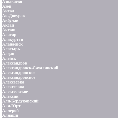
Азнакаево
Азов
Айхал
Ак-Довурак
Акбулак
Аксай
Акташ
Алагир
Алакуртти
Алапаевск
Алатырь
Алдан
Алейск
Александров
Александровск-Сахалинский
Александровское
Александровское
Алексеевка
Алексеевка
Алексеевское
Алексин
Али-Бердуковский
Али-Юрт
Аллерой
Алнаши