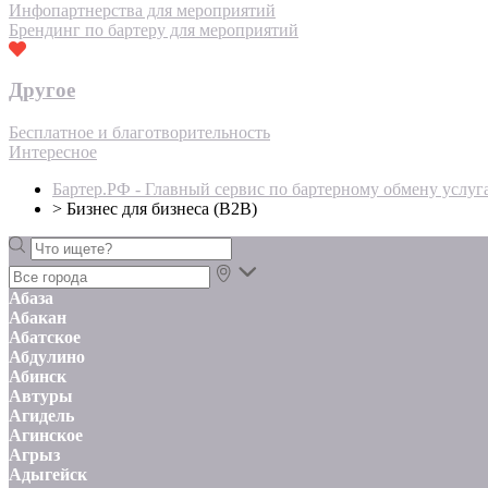
Инфопартнерства для мероприятий
Брендинг по бартеру для мероприятий
Другое
Бесплатное и благотворительность
Интересное
Бартер.РФ - Главный сервис по бартерному обмену услуг
>
Бизнес для бизнеса (B2B)
Абаза
Абакан
Абатское
Абдулино
Абинск
Автуры
Агидель
Агинское
Агрыз
Адыгейск