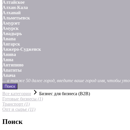
Алтайское
Алхан-Кала
Алханай
Альметьевск
Амурзет
Амурск
Анадырь
Анапа
Ангарск
Анжеро-Судженск
Анива
Анна
Антипино
Апатиты
Апача
... а также 50 далее город, введите ваше город имя, чтобы у
Поиск
Все категории
Бизнес для бизнеса (B2B)
Готовые бизнесы
(1)
Транспорт
(1)
Опт и сырье
(11)
Поиск