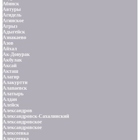
Абинск
Автуры
Агидель
Агинское
Агрыз
Адыгейск
Азнакаево
Азов
Айхал
Ак-Довурак
Акбулак
Аксай
Акташ
Алагир
Алакуртти
Алапаевск
Алатырь
Алдан
Алейск
Александров
Александровск-Сахалинский
Александровское
Александровское
Алексеевка
Алексеевка