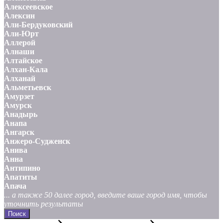
Алексеевское
Алексин
Али-Бердуковский
Али-Юрт
Аллерой
Алнаши
Алтайское
Алхан-Кала
Алханай
Альметьевск
Амурзет
Амурск
Анадырь
Анапа
Ангарск
Анжеро-Судженск
Анива
Анна
Антипино
Апатиты
Апача
... а также 50 далее город, введите ваше город имя, чтобы
уточнить результаты
Поиск