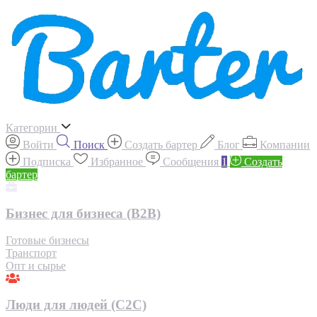
Категории
Войти
Поиск
Создать бартер
Блог
Компании
Подписка
Избранное
Сообщения
1
Создать
бартер
Бизнес для бизнеса (B2B)
Готовые бизнесы
Транспорт
Опт и сырье
Люди для людей (С2С)