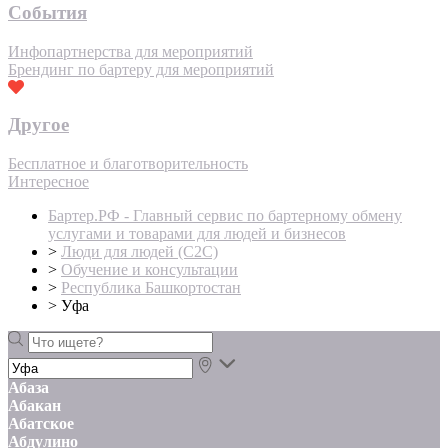
События
Инфопартнерства для мероприятий
Брендинг по бартеру для мероприятий
Другое
Бесплатное и благотворительность
Интересное
Бартер.РФ - Главный сервис по бартерному обмену
услугами и товарами для людей и бизнесов
>
Люди для людей (С2С)
>
Обучение и консультации
>
Республика Башкортостан
>
Уфа
Абаза
Абакан
Абатское
Абдулино