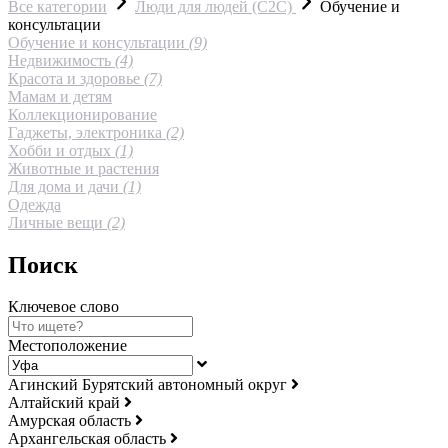
Все категории
Люди для людей (С2С)
Обучение и
консультации
Обучение и консультации
(9)
Недвижимость
(4)
Красота и здоровье
(7)
Мамам и детям
Коллекционирование
Гаджеты, электроника
(2)
Хобби и отдых
(1)
Животные и растения
Для дома и дачи
(1)
Одежда
Личные вещи
(2)
Поиск
Ключевое слово
Местоположение
Агинский Бурятский автономный округ
Алтайский край
Амурская область
Архангельская область