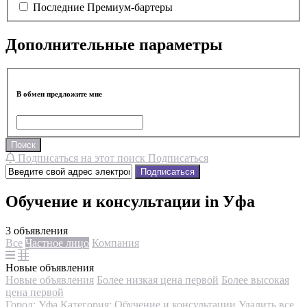
Последние Премиум-бартеры
Дополнительные параметры
В обмен предложите мне
Поиск
Подписаться на этот поиск
Подписаться
Подписаться
Обучение и консультации in Уфа
3 объявления
Все
Частное лицо
Компания
Новые объявления
Новые объявления
Более низкая цена первой
Более высокая
цена первой
Город: Уфа
Категория: Обучение и консультации
Удалить все