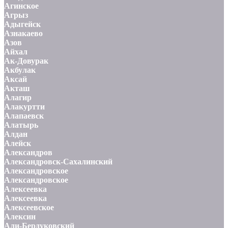
Агинское
Агрыз
Адыгейск
Азнакаево
Азов
Айхал
Ак-Довурак
Акбулак
Аксай
Акташ
Алагир
Алакуртти
Алапаевск
Алатырь
Алдан
Алейск
Александров
Александровск-Сахалинский
Александровское
Александровское
Алексеевка
Алексеевка
Алексеевское
Алексин
Али-Бердуковский