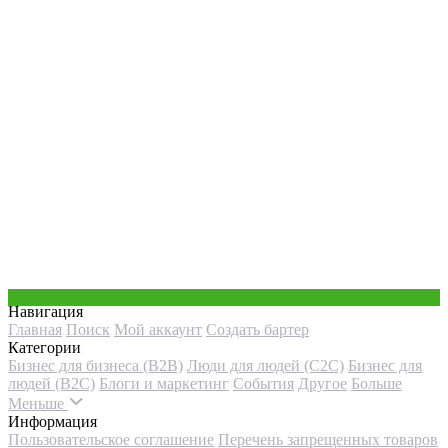
Навигация
Главная
Поиск
Мой аккаунт
Создать бартер
Категории
Бизнес для бизнеса (B2B)
Люди для людей (С2С)
Бизнес для
людей (B2C)
Блоги и маркетинг
События
Другое
Больше
Меньше
Информация
Пользовательское соглашение
Перечень запрещенных товаров