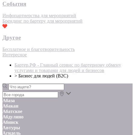
События
Инфопартнерства для мероприятий
Брендинг по бартеру для мероприятий
Другое
Бесплатное и благотворительность
Интересное
Бартер.РФ - Главный сервис по бартерному обмену
услугами и товарами для людей и бизнесов
>
Бизнес для людей (B2C)
Абаза
Абакан
Абатское
Абдулино
Абинск
Автуры
Агидель