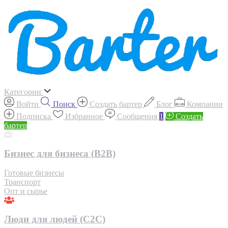
Категории
Войти
Поиск
Создать бартер
Блог
Компании
Подписка
Избранное
Сообщения
1
Создать
бартер
Бизнес для бизнеса (B2B)
Готовые бизнесы
Транспорт
Опт и сырье
Люди для людей (С2С)