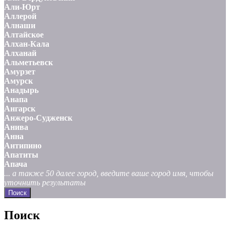
Али-Юрт
Аллерой
Алнаши
Алтайское
Алхан-Кала
Алханай
Альметьевск
Амурзет
Амурск
Анадырь
Анапа
Ангарск
Анжеро-Судженск
Анива
Анна
Антипино
Апатиты
Апача
... а также 50 далее город, введите ваше город имя, чтобы
уточнить результаты
Поиск
Поиск