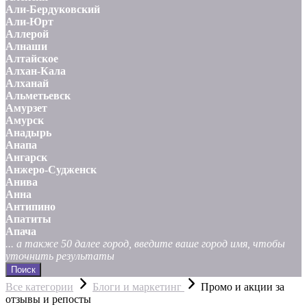
Али-Бердуковский
Али-Юрт
Аллерой
Алнаши
Алтайское
Алхан-Кала
Алханай
Альметьевск
Амурзет
Амурск
Анадырь
Анапа
Ангарск
Анжеро-Судженск
Анива
Анна
Антипино
Апатиты
Апача
... а также 50 далее город, введите ваше город имя, чтобы
уточнить результаты
Поиск
Все категории
Блоги и маркетинг
Промо и акции за
отзывы и репосты