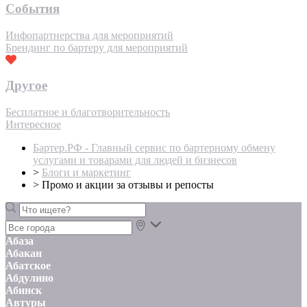
События
Инфопартнерства для мероприятий
Брендинг по бартеру для мероприятий
Другое
Бесплатное и благотворительность
Интересное
Бартер.РФ - Главный сервис по бартерному обмену
услугами и товарами для людей и бизнесов
>
Блоги и маркетинг
>
Промо и акции за отзывы и репосты
Абаза
Абакан
Абатское
Абдулино
Абинск
Автуры