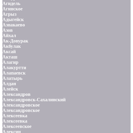
Агидель
Агинское
Агрыз
Адыгейск
Азнакаево
Азов
Айхал
Ак-Довурак
Акбулак
Аксай
Акташ
Алагир
Алакуртти
Алапаевск
Алатырь
Алдан
Алейск
Александров
Александровск-Сахалинский
Александровское
Александровское
Алексеевка
Алексеевка
Алексеевское
Алексин