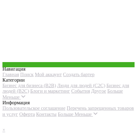
Навигация
Главная
Поиск
Мой аккаунт
Создать бартер
Категории
Бизнес для бизнеса (B2B)
Люди для людей (С2С)
Бизнес для
людей (B2C)
Блоги и маркетинг
События
Другое
Больше
Меньше
Информация
Пользовательское соглашение
Перечень запрещенных товаров
и услуг
Оферта
Контакты
Больше
Меньше
×