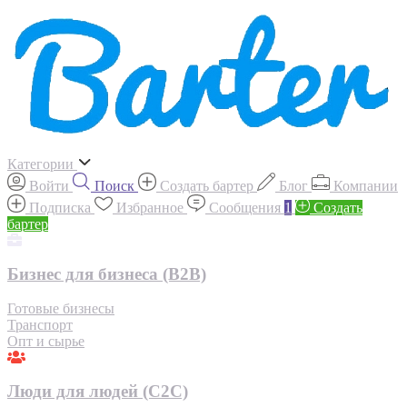
Категории
Войти
Поиск
Создать бартер
Блог
Компании
Подписка
Избранное
Сообщения
1
Создать
бартер
Бизнес для бизнеса (B2B)
Готовые бизнесы
Транспорт
Опт и сырье
Люди для людей (С2С)