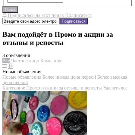
Поиск
Подписаться на этот поиск
Подписаться
Подписаться
Вам подойдёт в Промо и акции за
отзывы и репосты
3 объявления
Все
Частное лицо
Компания
Новые объявления
Новые объявления
Более низкая цена первой
Более высокая
цена первой
Категория: Промо и акции за отзывы и репосты
Удалить все