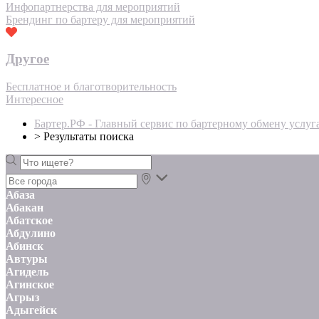
Инфопартнерства для мероприятий
Брендинг по бартеру для мероприятий
Другое
Бесплатное и благотворительность
Интересное
Бартер.РФ - Главный сервис по бартерному обмену услуг
>
Результаты поиска
Абаза
Абакан
Абатское
Абдулино
Абинск
Автуры
Агидель
Агинское
Агрыз
Адыгейск