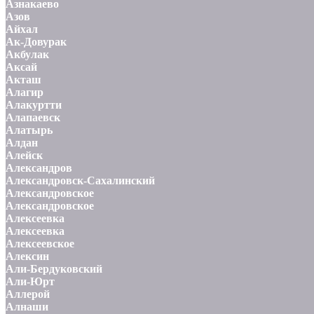
Азнакаево
Азов
Айхал
Ак-Довурак
Акбулак
Аксай
Акташ
Алагир
Алакуртти
Алапаевск
Алатырь
Алдан
Алейск
Александров
Александровск-Сахалинский
Александровское
Александровское
Алексеевка
Алексеевка
Алексеевское
Алексин
Али-Бердуковский
Али-Юрт
Аллерой
Алнаши