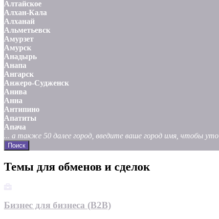
Алтайское
Алхан-Кала
Алханай
Альметьевск
Амурзет
Амурск
Анадырь
Анапа
Ангарск
Анжеро-Судженск
Анива
Анна
Антипино
Апатиты
Апача
... а также 50 далее город, введите ваше город имя, чтобы у
Поиск
Темы для обменов и сделок
Бизнес для бизнеса (B2B)