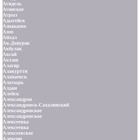
Агидель
Агинское
Агрыз
Адыгейск
Азнакаево
Азов
Айхал
Ак-Довурак
Акбулак
Аксай
Акташ
Алагир
Алакуртти
Алапаевск
Алатырь
Алдан
Алейск
Александров
Александровск-Сахалинский
Александровское
Александровское
Алексеевка
Алексеевка
Алексеевское
Алексин