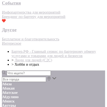
События
Инфопартнерства для мероприятий
Брендинг по бартеру для мероприятий
Другое
Бесплатное и благотворительность
Интересное
Бартер.РФ - Главный сервис по бартерному обмену
услугами и товарами для людей и бизнесов
>
Люди для людей (С2С)
>
Хобби и отдых
Абаза
Абакан
Абатское
Абдулино
Абинск
Автуры