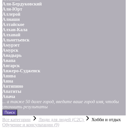
Али-Бердуковский
Али-Юрт
Аллерой
Алнаши
Алтайское
Алхан-Кала
Алханай
Альметьевск
Амурзет
Амурск
Анадырь
Анапа
Ангарск
Анжеро-Судженск
Анива
Анна
Антипино
Апатиты
Апача
... а также 50 далее город, введите ваше город имя, чтобы
уточнить результаты
Поиск
Все категории
Люди для людей (С2С)
Хобби и отдых
Обучение и консультации
(9)