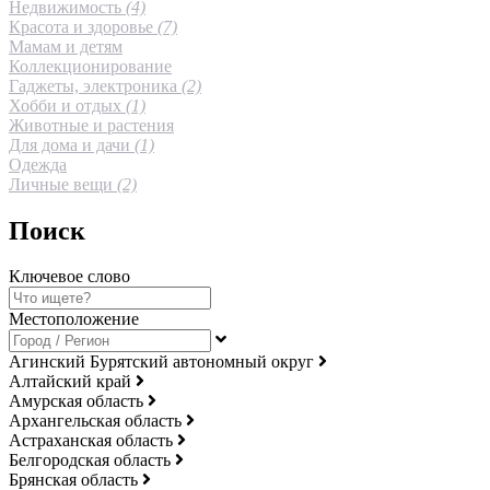
Недвижимость
(4)
Красота и здоровье
(7)
Мамам и детям
Коллекционирование
Гаджеты, электроника
(2)
Хобби и отдых
(1)
Животные и растения
Для дома и дачи
(1)
Одежда
Личные вещи
(2)
Поиск
Ключевое слово
Местоположение
Агинский Бурятский автономный округ
Алтайский край
Амурская область
Архангельская область
Астраханская область
Белгородская область
Брянская область