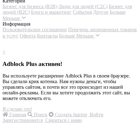
Категории
Бизнес для бизнеса (B2B)
Люди для людей (С2С)
Бизнес для
людей (B2C)
Блоги и маркетинг
События
Другое
Больше
Меньше
Информация
Пользовательское соглашение
Перечень запрещенных товаров
и услуг
Оферта
Контакты
Больше
Меньше
×
Adblock Plus активен!
Вы используете расширение Adblock Plus в своем браузере.
Вы сделали крик котенка. Нам нужны деньги, чтобы
управлять сайтом, и почти все это происходит из нашей
онлайн-рекламы. Если вы хотите продолжить этот сайт, вы
можете отключить его.
Я сделаю это!
Главная
Поиск
Создать бартер
Войти
Зарегистрироватся
Связаться с нами