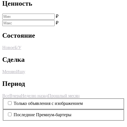
Ценность
₽
₽
Состояние
Новое
Б/У
Сделка
Меняю
Ищу
Период
Все
Вчера
Неделю назад
Прошлый месяц
Только объявления с изображением
Последние Премиум-бартеры