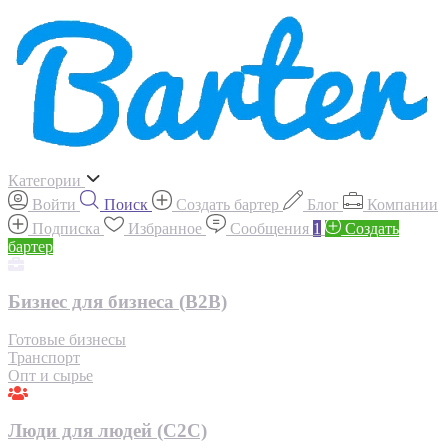
Категории
Войти
Поиск
Создать бартер
Блог
Компании
Подписка
Избранное
Сообщения
1
Создать
бартер
Бизнес для бизнеса (B2B)
Готовые бизнесы
Транспорт
Опт и сырье
Люди для людей (С2С)