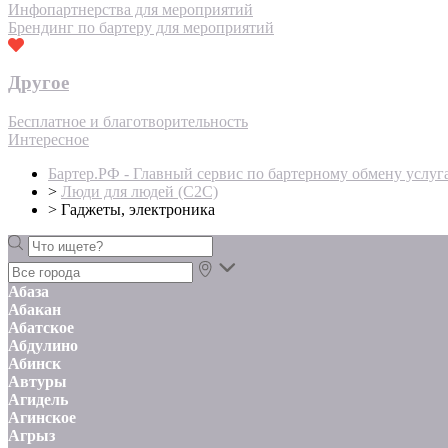
Инфопартнерства для мероприятий
Брендинг по бартеру для мероприятий
Другое
Бесплатное и благотворительность
Интересное
Бартер.РФ - Главный сервис по бартерному обмену услуг
>
Люди для людей (С2С)
>
Гаджеты, электроника
Абаза
Абакан
Абатское
Абдулино
Абинск
Автуры
Агидель
Агинское
Агрыз