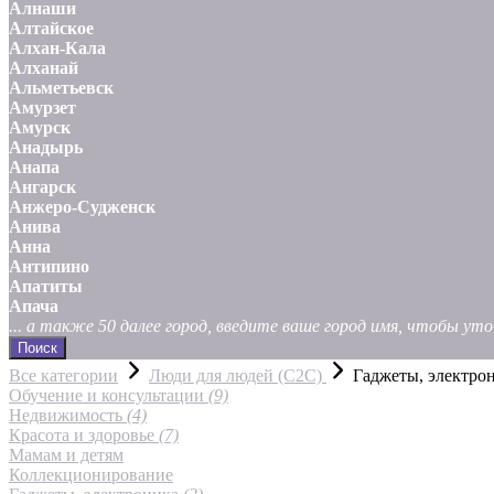
Алнаши
Алтайское
Алхан-Кала
Алханай
Альметьевск
Амурзет
Амурск
Анадырь
Анапа
Ангарск
Анжеро-Судженск
Анива
Анна
Антипино
Апатиты
Апача
... а также 50 далее город, введите ваше город имя, чтобы у
Поиск
Все категории
Люди для людей (С2С)
Гаджеты, электро
Обучение и консультации
(9)
Недвижимость
(4)
Красота и здоровье
(7)
Мамам и детям
Коллекционирование