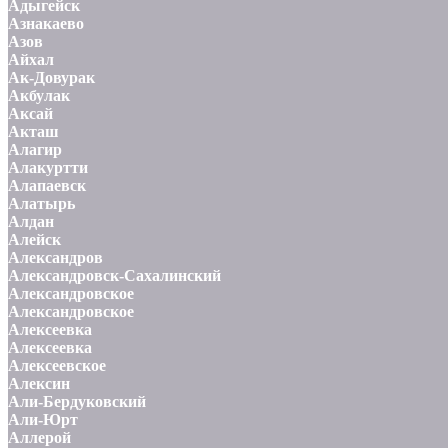
Адыгейск
Азнакаево
Азов
Айхал
Ак-Довурак
Акбулак
Аксай
Акташ
Алагир
Алакуртти
Алапаевск
Алатырь
Алдан
Алейск
Александров
Александровск-Сахалинский
Александровское
Александровское
Алексеевка
Алексеевка
Алексеевское
Алексин
Али-Бердуковский
Али-Юрт
Аллерой