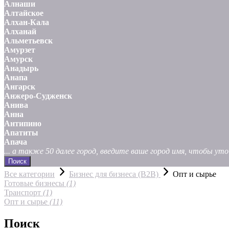
Алнаши
Алтайское
Алхан-Кала
Алханай
Альметьевск
Амурзет
Амурск
Анадырь
Анапа
Ангарск
Анжеро-Судженск
Анива
Анна
Антипино
Апатиты
Апача
... а также 50 далее город, введите ваше город имя, чтобы у
Поиск
Все категории
Бизнес для бизнеса (B2B)
Опт и сырье
Готовые бизнесы
(1)
Транспорт
(1)
Опт и сырье
(11)
Поиск