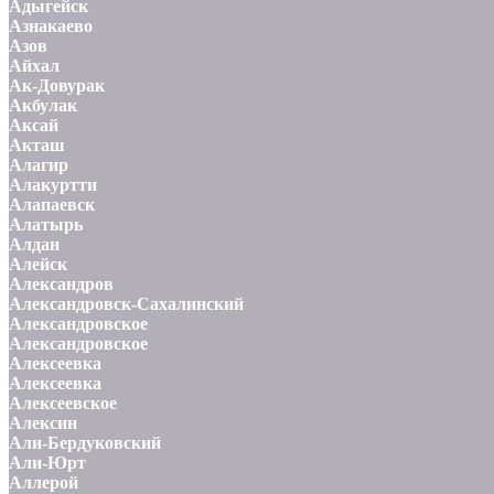
Адыгейск
Азнакаево
Азов
Айхал
Ак-Довурак
Акбулак
Аксай
Акташ
Алагир
Алакуртти
Алапаевск
Алатырь
Алдан
Алейск
Александров
Александровск-Сахалинский
Александровское
Александровское
Алексеевка
Алексеевка
Алексеевское
Алексин
Али-Бердуковский
Али-Юрт
Аллерой