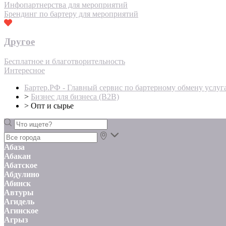
Инфопартнерства для мероприятий
Брендинг по бартеру для мероприятий
Другое
Бесплатное и благотворительность
Интересное
Бартер.РФ - Главный сервис по бартерному обмену услуг
>
Бизнес для бизнеса (B2B)
>
Опт и сырье
Абаза
Абакан
Абатское
Абдулино
Абинск
Автуры
Агидель
Агинское
Агрыз