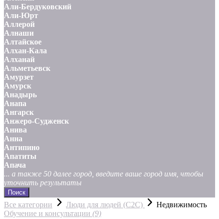
Али-Бердуковский
Али-Юрт
Аллерой
Алнаши
Алтайское
Алхан-Кала
Алханай
Альметьевск
Амурзет
Амурск
Анадырь
Анапа
Ангарск
Анжеро-Судженск
Анива
Анна
Антипино
Апатиты
Апача
... а также 50 далее город, введите ваше город имя, чтобы
уточнить результаты
Поиск
Все категории
Люди для людей (С2С)
Недвижимость
Обучение и консультации
(9)