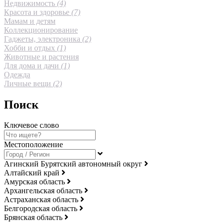
Недвижимость
(4)
Красота и здоровье
(7)
Мамам и детям
Коллекционирование
Гаджеты, электроника
(2)
Хобби и отдых
(1)
Животные и растения
Для дома и дачи
(1)
Одежда
Личные вещи
(2)
Поиск
Ключевое слово
Местоположение
Агинский Бурятский автономный округ
Алтайский край
Амурская область
Архангельская область
Астраханская область
Белгородская область
Брянская область