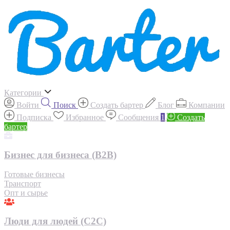
Категории
Войти
Поиск
Создать бартер
Блог
Компании
Подписка
Избранное
Сообщения
1
Создать
бартер
Бизнес для бизнеса (B2B)
Готовые бизнесы
Транспорт
Опт и сырье
Люди для людей (С2С)