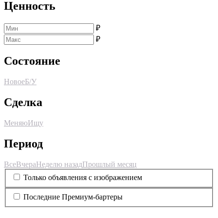
Ценность
₽
₽
Состояние
Новое
Б/У
Сделка
Меняю
Ищу
Период
Все
Вчера
Неделю назад
Прошлый месяц
Только объявления с изображением
Последние Премиум-бартеры