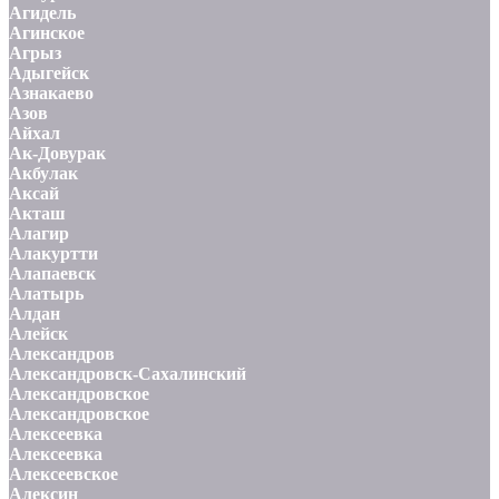
Агидель
Агинское
Агрыз
Адыгейск
Азнакаево
Азов
Айхал
Ак-Довурак
Акбулак
Аксай
Акташ
Алагир
Алакуртти
Алапаевск
Алатырь
Алдан
Алейск
Александров
Александровск-Сахалинский
Александровское
Александровское
Алексеевка
Алексеевка
Алексеевское
Алексин