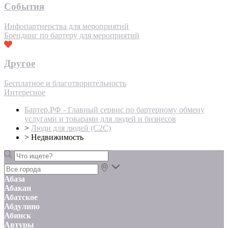
События
Инфопартнерства для мероприятий
Брендинг по бартеру для мероприятий
Другое
Бесплатное и благотворительность
Интересное
Бартер.РФ - Главный сервис по бартерному обмену
услугами и товарами для людей и бизнесов
>
Люди для людей (С2С)
>
Недвижимость
Абаза
Абакан
Абатское
Абдулино
Абинск
Автуры