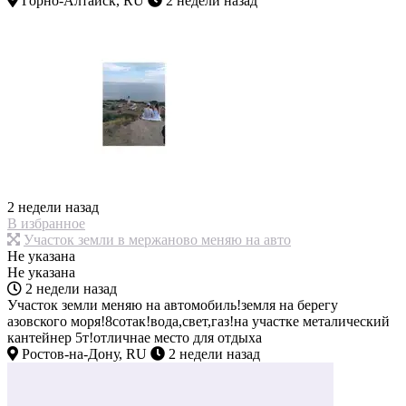
Горно-Алтайск, RU
2 недели назад
2 недели назад
В избранное
Участок земли в мержаново меняю на авто
Не указана
Не указана
2 недели назад
Участок земли меняю на автомобиль!земля на берегу
азовского моря!8сотак!вода,свет,газ!на участке металический
кантейнер 5т!отличнае место для отдыха
Ростов-на-Дону, RU
2 недели назад