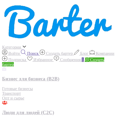
Категории
Войти
Поиск
Создать бартер
Блог
Компании
Подписка
Избранное
Сообщения
1
Создать
бартер
Бизнес для бизнеса (B2B)
Готовые бизнесы
Транспорт
Опт и сырье
Люди для людей (С2С)