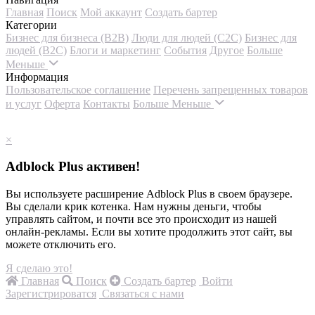
Главная
Поиск
Мой аккаунт
Создать бартер
Категории
Бизнес для бизнеса (B2B)
Люди для людей (С2С)
Бизнес для
людей (B2C)
Блоги и маркетинг
События
Другое
Больше
Меньше
Информация
Пользовательское соглашение
Перечень запрещенных товаров
и услуг
Оферта
Контакты
Больше
Меньше
×
Adblock Plus активен!
Вы используете расширение Adblock Plus в своем браузере.
Вы сделали крик котенка. Нам нужны деньги, чтобы
управлять сайтом, и почти все это происходит из нашей
онлайн-рекламы. Если вы хотите продолжить этот сайт, вы
можете отключить его.
Я сделаю это!
Главная
Поиск
Создать бартер
Войти
Зарегистрироватся
Связаться с нами