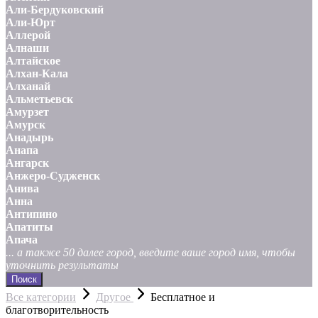
Али-Бердуковский
Али-Юрт
Аллерой
Алнаши
Алтайское
Алхан-Кала
Алханай
Альметьевск
Амурзет
Амурск
Анадырь
Анапа
Ангарск
Анжеро-Судженск
Анива
Анна
Антипино
Апатиты
Апача
... а также 50 далее город, введите ваше город имя, чтобы
уточнить результаты
Поиск
Все категории
Другое
Бесплатное и
благотворительность