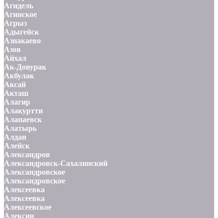
Агидель
Агинское
Агрыз
Адыгейск
Азнакаево
Азов
Айхал
Ак-Довурак
Акбулак
Аксай
Акташ
Алагир
Алакуртти
Алапаевск
Алатырь
Алдан
Алейск
Александров
Александровск-Сахалинский
Александровское
Александровское
Алексеевка
Алексеевка
Алексеевское
Алексин