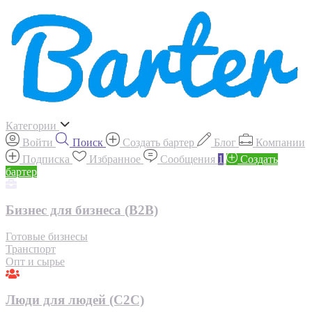
Категории
Войти
Поиск
Создать бартер
Блог
Компании
Подписка
Избранное
Сообщения
1
Создать
бартер
Бизнес для бизнеса (B2B)
Готовые бизнесы
Транспорт
Опт и сырье
Люди для людей (С2С)