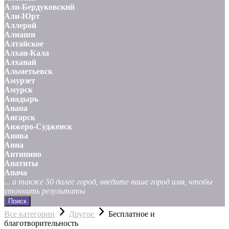
Али-Бердуковский
Али-Юрт
Аллерой
Алнаши
Алтайское
Алхан-Кала
Алханай
Альметьевск
Амурзет
Амурск
Анадырь
Анапа
Ангарск
Анжеро-Судженск
Анива
Анна
Антипино
Апатиты
Апача
... а также 50 далее город, введите ваше город имя, чтобы
уточнить результаты
Поиск
Все категории
Другое
Бесплатное и
благотворительность