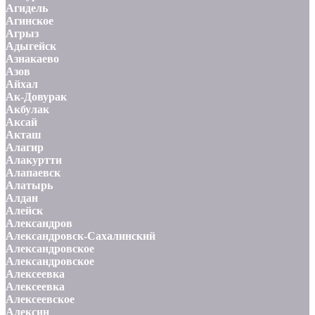
Агидель
Агинское
Агрыз
Адыгейск
Азнакаево
Азов
Айхал
Ак-Довурак
Акбулак
Аксай
Акташ
Алагир
Алакуртти
Алапаевск
Алатырь
Алдан
Алейск
Александров
Александровск-Сахалинский
Александровское
Александровское
Алексеевка
Алексеевка
Алексеевское
Алексин