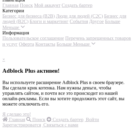
Главная
Поиск
Мой аккаунт
Создать бартер
Категории
Бизнес для бизнеса (B2B)
Люди для людей (С2С)
Бизнес для
людей (B2C)
Блоги и маркетинг
События
Другое
Больше
Меньше
Информация
Пользовательское соглашение
Перечень запрещенных товаров
и услуг
Оферта
Контакты
Больше
Меньше
×
Adblock Plus активен!
Вы используете расширение Adblock Plus в своем браузере.
Вы сделали крик котенка. Нам нужны деньги, чтобы
управлять сайтом, и почти все это происходит из нашей
онлайн-рекламы. Если вы хотите продолжить этот сайт, вы
можете отключить его.
Я сделаю это!
Главная
Поиск
Создать бартер
Войти
Зарегистрироватся
Связаться с нами