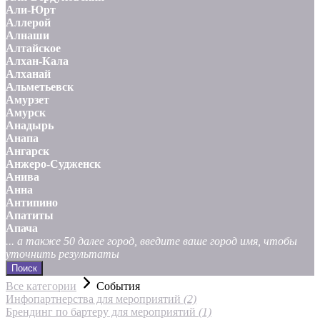
Али-Юрт
Аллерой
Алнаши
Алтайское
Алхан-Кала
Алханай
Альметьевск
Амурзет
Амурск
Анадырь
Анапа
Ангарск
Анжеро-Судженск
Анива
Анна
Антипино
Апатиты
Апача
... а также 50 далее город, введите ваше город имя, чтобы
уточнить результаты
Поиск
Все категории
События
Инфопартнерства для мероприятий
(2)
Брендинг по бартеру для мероприятий
(1)