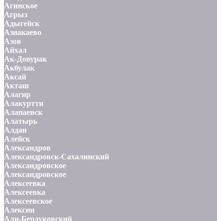
Агинское
Агрыз
Адыгейск
Азнакаево
Азов
Айхал
Ак-Довурак
Акбулак
Аксай
Акташ
Алагир
Алакуртти
Алапаевск
Алатырь
Алдан
Алейск
Александров
Александровск-Сахалинский
Александровское
Александровское
Алексеевка
Алексеевка
Алексеевское
Алексин
Али-Бердуковский