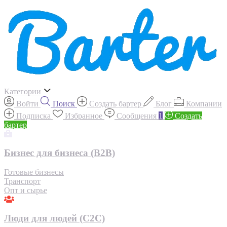
Категории
Войти
Поиск
Создать бартер
Блог
Компании
Подписка
Избранное
Сообщения
1
Создать
бартер
Бизнес для бизнеса (B2B)
Готовые бизнесы
Транспорт
Опт и сырье
Люди для людей (С2С)