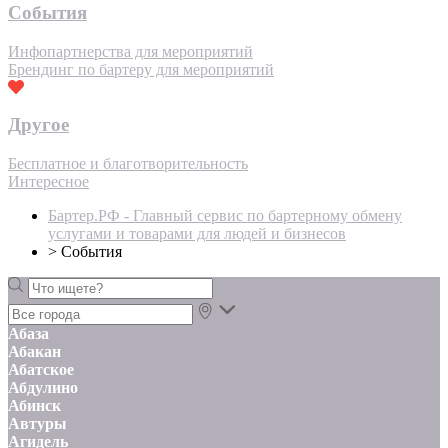
События
Инфопартнерства для мероприятий
Брендинг по бартеру для мероприятий
Другое
Бесплатное и благотворительность
Интересное
Бартер.РФ - Главный сервис по бартерному обмену
услугами и товарами для людей и бизнесов
>
События
Абаза
Абакан
Абатское
Абдулино
Абинск
Автуры
Агидель