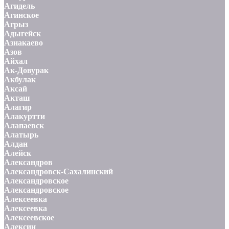
Агидель
Агинское
Агрыз
Адыгейск
Азнакаево
Азов
Айхал
Ак-Довурак
Акбулак
Аксай
Акташ
Алагир
Алакуртти
Алапаевск
Алатырь
Алдан
Алейск
Александров
Александровск-Сахалинский
Александровское
Александровское
Алексеевка
Алексеевка
Алексеевское
Алексин