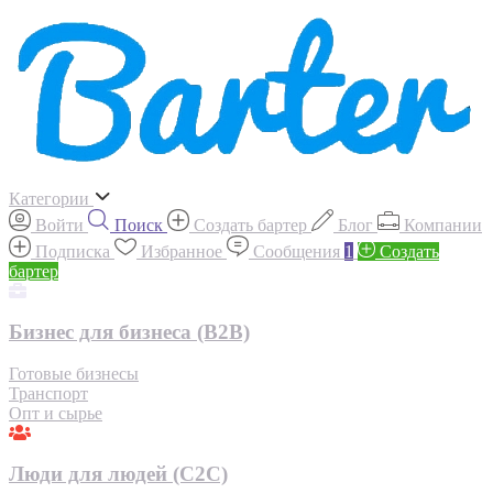
Категории
Войти
Поиск
Создать бартер
Блог
Компании
Подписка
Избранное
Сообщения
1
Создать
бартер
Бизнес для бизнеса (B2B)
Готовые бизнесы
Транспорт
Опт и сырье
Люди для людей (С2С)