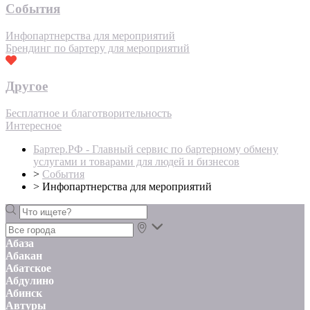
События
Инфопартнерства для мероприятий
Брендинг по бартеру для мероприятий
Другое
Бесплатное и благотворительность
Интересное
Бартер.РФ - Главный сервис по бартерному обмену
услугами и товарами для людей и бизнесов
>
События
>
Инфопартнерства для мероприятий
Абаза
Абакан
Абатское
Абдулино
Абинск
Автуры