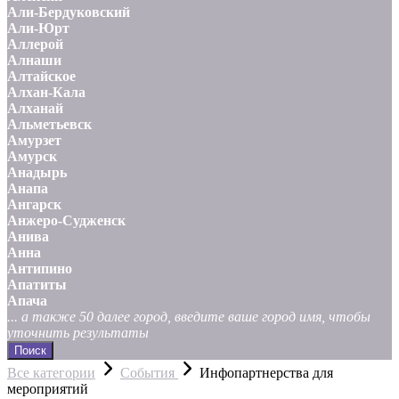
Али-Бердуковский
Али-Юрт
Аллерой
Алнаши
Алтайское
Алхан-Кала
Алханай
Альметьевск
Амурзет
Амурск
Анадырь
Анапа
Ангарск
Анжеро-Судженск
Анива
Анна
Антипино
Апатиты
Апача
... а также 50 далее город, введите ваше город имя, чтобы
уточнить результаты
Поиск
Все категории
События
Инфопартнерства для
мероприятий