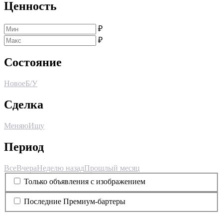
Ценность
₽
₽
Состояние
Новое
Б/У
Сделка
Меняю
Ищу
Период
Все
Вчера
Неделю назад
Прошлый месяц
Только объявления с изображением
Последние Премиум-бартеры