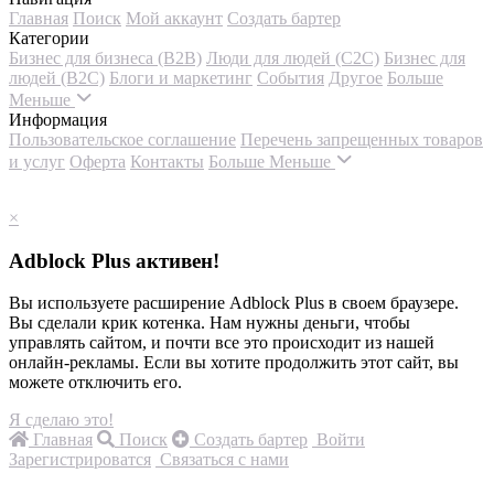
Главная
Поиск
Мой аккаунт
Создать бартер
Категории
Бизнес для бизнеса (B2B)
Люди для людей (С2С)
Бизнес для
людей (B2C)
Блоги и маркетинг
События
Другое
Больше
Меньше
Информация
Пользовательское соглашение
Перечень запрещенных товаров
и услуг
Оферта
Контакты
Больше
Меньше
×
Adblock Plus активен!
Вы используете расширение Adblock Plus в своем браузере.
Вы сделали крик котенка. Нам нужны деньги, чтобы
управлять сайтом, и почти все это происходит из нашей
онлайн-рекламы. Если вы хотите продолжить этот сайт, вы
можете отключить его.
Я сделаю это!
Главная
Поиск
Создать бартер
Войти
Зарегистрироватся
Связаться с нами