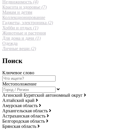
Недвижимость
(4)
Красота и здоровье
(7)
Мамам и детям
Коллекционирование
Гаджеты, электроника
(2)
Хобби и отдых
(1)
Животные и растения
Для дома и дачи
(1)
Одежда
Личные вещи
(2)
Поиск
Ключевое слово
Местоположение
Агинский Бурятский автономный округ
Алтайский край
Амурская область
Архангельская область
Астраханская область
Белгородская область
Брянская область