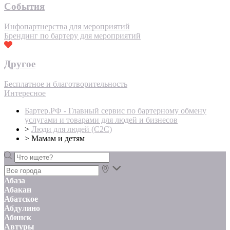
События
Инфопартнерства для мероприятий
Брендинг по бартеру для мероприятий
Другое
Бесплатное и благотворительность
Интересное
Бартер.РФ - Главный сервис по бартерному обмену
услугами и товарами для людей и бизнесов
>
Люди для людей (С2С)
>
Мамам и детям
Абаза
Абакан
Абатское
Абдулино
Абинск
Автуры