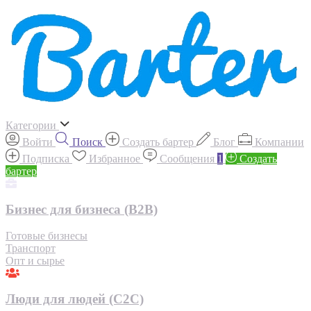
Категории
Войти
Поиск
Создать бартер
Блог
Компании
Подписка
Избранное
Сообщения
1
Создать
бартер
Бизнес для бизнеса (B2B)
Готовые бизнесы
Транспорт
Опт и сырье
Люди для людей (С2С)