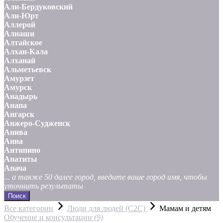
Али-Бердуковский
Али-Юрт
Аллерой
Алнаши
Алтайское
Алхан-Кала
Алханай
Альметьевск
Амурзет
Амурск
Анадырь
Анапа
Ангарск
Анжеро-Судженск
Анива
Анна
Антипино
Апатиты
Апача
... а также 50 далее город, введите ваше город имя, чтобы
уточнить результаты
Поиск
Все категории
Люди для людей (С2С)
Мамам и детям
Обучение и консультации
(9)