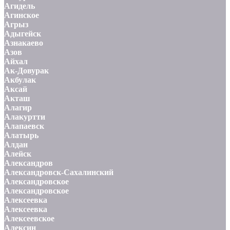
Агидель
Агинское
Агрыз
Адыгейск
Азнакаево
Азов
Айхал
Ак-Довурак
Акбулак
Аксай
Акташ
Алагир
Алакуртти
Алапаевск
Алатырь
Алдан
Алейск
Александров
Александровск-Сахалинский
Александровское
Александровское
Алексеевка
Алексеевка
Алексеевское
Алексин