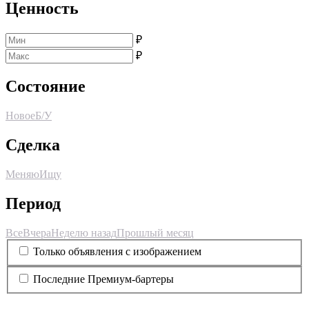
Ценность
₽
₽
Состояние
Новое
Б/У
Сделка
Меняю
Ищу
Период
Все
Вчера
Неделю назад
Прошлый месяц
Только объявления с изображением
Последние Премиум-бартеры