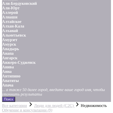
Али-Бердуковский
Али-Юрт
Аллерой
Алнаши
Алтайское
Алхан-Кала
Алханай
Альметьевск
Амурзет
Амурск
Анадырь
Анапа
Ангарск
Анжеро-Судженск
Анива
Анна
Антипино
Апатиты
Апача
... а также 50 далее город, введите ваше город имя, чтобы
уточнить результаты
Поиск
Все категории
Люди для людей (С2С)
Недвижимость
Обучение и консультации
(9)