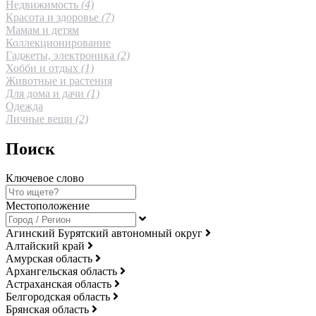
Недвижимость
(4)
Красота и здоровье
(7)
Мамам и детям
Коллекционирование
Гаджеты, электроника
(2)
Хобби и отдых
(1)
Животные и растения
Для дома и дачи
(1)
Одежда
Личные вещи
(2)
Поиск
Ключевое слово
Местоположение
Агинский Бурятский автономный округ
Алтайский край
Амурская область
Архангельская область
Астраханская область
Белгородская область
Брянская область