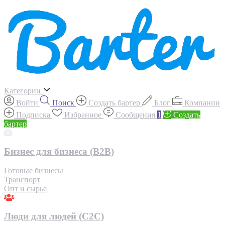
Категории
Войти
Поиск
Создать бартер
Блог
Компании
Подписка
Избранное
Сообщения
1
Создать
бартер
Бизнес для бизнеса (B2B)
Готовые бизнесы
Транспорт
Опт и сырье
Люди для людей (С2С)