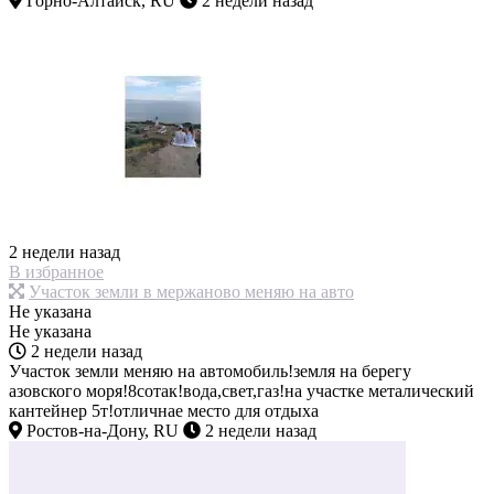
Горно-Алтайск, RU
2 недели назад
2 недели назад
В избранное
Участок земли в мержаново меняю на авто
Не указана
Не указана
2 недели назад
Участок земли меняю на автомобиль!земля на берегу
азовского моря!8сотак!вода,свет,газ!на участке металический
кантейнер 5т!отличнае место для отдыха
Ростов-на-Дону, RU
2 недели назад