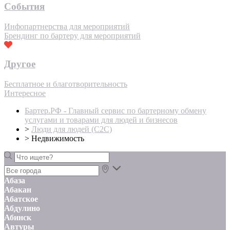
События
Инфопартнерства для мероприятий
Брендинг по бартеру для мероприятий
Другое
Бесплатное и благотворительность
Интересное
Бартер.РФ - Главный сервис по бартерному обмену
услугами и товарами для людей и бизнесов
>
Люди для людей (С2С)
>
Недвижимость
Абаза
Абакан
Абатское
Абдулино
Абинск
Автуры