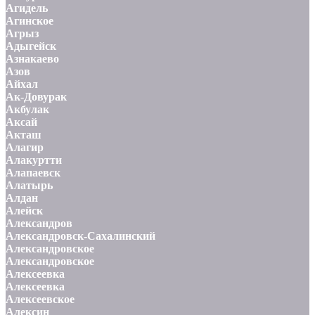
Агидель
Агинское
Агрыз
Адыгейск
Азнакаево
Азов
Айхал
Ак-Довурак
Акбулак
Аксай
Акташ
Алагир
Алакуртти
Алапаевск
Алатырь
Алдан
Алейск
Александров
Александровск-Сахалинский
Александровское
Александровское
Алексеевка
Алексеевка
Алексеевское
Алексин