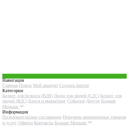
Навигация
Главная
Поиск
Мой аккаунт
Создать бартер
Категории
Бизнес для бизнеса (B2B)
Люди для людей (С2С)
Бизнес для
людей (B2C)
Блоги и маркетинг
События
Другое
Больше
Меньше
Информация
Пользовательское соглашение
Перечень запрещенных товаров
и услуг
Оферта
Контакты
Больше
Меньше