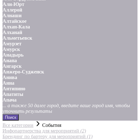
Али-Юрт
Аллерой
Алнаши
Алтайское
Алхан-Кала
Алханай
Альметьевск
Амурзет
Амурск
Анадырь
Анапа
Ангарск
Анжеро-Судженск
Анива
Анна
Антипино
Апатиты
Апача
... а также 50 далее город, введите ваше город имя, чтобы
уточнить результаты
Поиск
Все категории
События
Инфопартнерства для мероприятий
(2)
Брендинг по бартеру для мероприятий
(1)