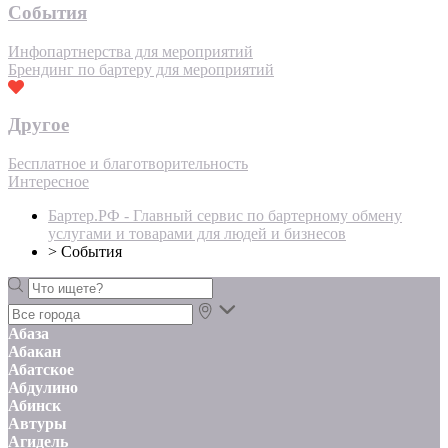
События
Инфопартнерства для мероприятий
Брендинг по бартеру для мероприятий
Другое
Бесплатное и благотворительность
Интересное
Бартер.РФ - Главный сервис по бартерному обмену
услугами и товарами для людей и бизнесов
>
События
Абаза
Абакан
Абатское
Абдулино
Абинск
Автуры
Агидель