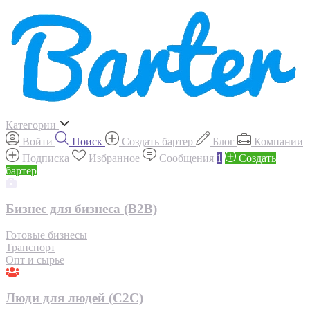
Категории
Войти
Поиск
Создать бартер
Блог
Компании
Подписка
Избранное
Сообщения
1
Создать
бартер
Бизнес для бизнеса (B2B)
Готовые бизнесы
Транспорт
Опт и сырье
Люди для людей (С2С)