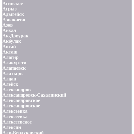
Агинское
Агрыз
Адыгейск
Азнакаево
Азов
Айхал
Ак-Довурак
Акбулак
Аксай
Акташ
Алагир
Алакуртти
Алапаевск
Алатырь
Алдан
Алейск
Александров
Александровск-Сахалинский
Александровское
Александровское
Алексеевка
Алексеевка
Алексеевское
Алексин
Али-Бердуковский