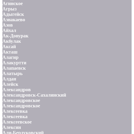
Агинское
Агрыз
Адыгейск
Азнакаево
Азов
Айхал
Ак-Довурак
Акбулак
Аксай
Акташ
Алагир
Алакуртти
Алапаевск
Алатырь
Алдан
Алейск
Александров
Александровск-Сахалинский
Александровское
Александровское
Алексеевка
Алексеевка
Алексеевское
Алексин
Али-Бердуковский