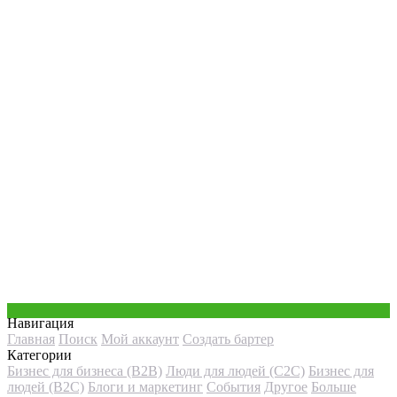
Навигация
Главная
Поиск
Мой аккаунт
Создать бартер
Категории
Бизнес для бизнеса (B2B)
Люди для людей (С2С)
Бизнес для
людей (B2C)
Блоги и маркетинг
События
Другое
Больше