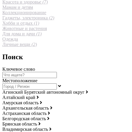
Красота и здоровье
(7)
Мамам и детям
Коллекционирование
Гаджеты, электроника
(2)
Хобби и отдых
(1)
Животные и растения
Для дома и дачи
(1)
Одежда
Личные вещи
(2)
Поиск
Ключевое слово
Местоположение
Агинский Бурятский автономный округ
Алтайский край
Амурская область
Архангельская область
Астраханская область
Белгородская область
Брянская область
Владимирская область