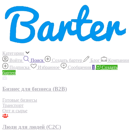
Категории
Войти
Поиск
Создать бартер
Блог
Компании
Подписка
Избранное
Сообщения
1
Создать
бартер
Бизнес для бизнеса (B2B)
Готовые бизнесы
Транспорт
Опт и сырье
Люди для людей (С2С)