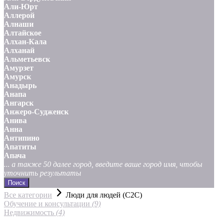
Али-Юрт
Аллерой
Алнаши
Алтайское
Алхан-Кала
Алханай
Альметьевск
Амурзет
Амурск
Анадырь
Анапа
Ангарск
Анжеро-Судженск
Анива
Анна
Антипино
Апатиты
Апача
... а также 50 далее город, введите ваше город имя, чтобы
уточнить результаты
Поиск
Все категории
Люди для людей (С2С)
Обучение и консультации
(9)
Недвижимость
(4)