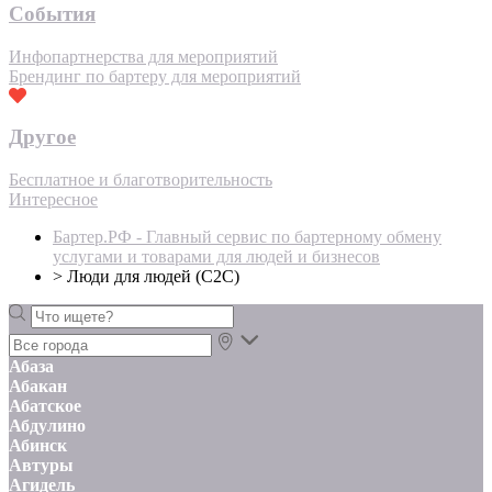
События
Инфопартнерства для мероприятий
Брендинг по бартеру для мероприятий
Другое
Бесплатное и благотворительность
Интересное
Бартер.РФ - Главный сервис по бартерному обмену
услугами и товарами для людей и бизнесов
>
Люди для людей (С2С)
Абаза
Абакан
Абатское
Абдулино
Абинск
Автуры
Агидель