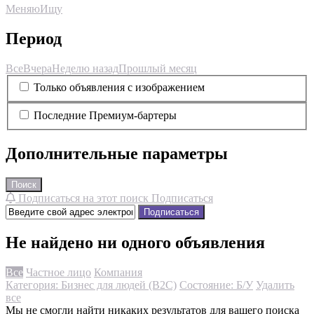
Меняю
Ищу
Период
Все
Вчера
Неделю назад
Прошлый месяц
Только объявления с изображением
Последние Премиум-бартеры
Дополнительные параметры
Поиск
Подписаться на этот поиск
Подписаться
Подписаться
Не найдено ни одного объявления
Все
Частное лицо
Компания
Категория: Бизнес для людей (B2C)
Состояние: Б/У
Удалить
все
Мы не смогли найти никаких результатов для вашего поиска