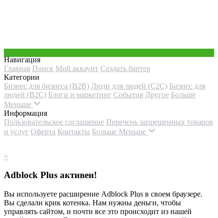
Навигация
Главная
Поиск
Мой аккаунт
Создать бартер
Категории
Бизнес для бизнеса (B2B)
Люди для людей (С2С)
Бизнес для
людей (B2C)
Блоги и маркетинг
События
Другое
Больше
Меньше
Информация
Пользовательское соглашение
Перечень запрещенных товаров
и услуг
Оферта
Контакты
Больше
Меньше
×
Adblock Plus активен!
Вы используете расширение Adblock Plus в своем браузере.
Вы сделали крик котенка. Нам нужны деньги, чтобы
управлять сайтом, и почти все это происходит из нашей