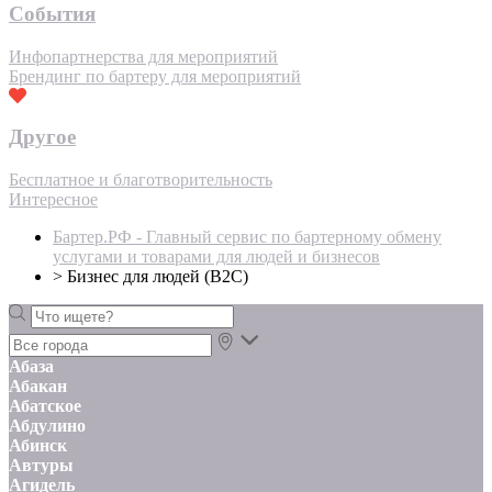
События
Инфопартнерства для мероприятий
Брендинг по бартеру для мероприятий
Другое
Бесплатное и благотворительность
Интересное
Бартер.РФ - Главный сервис по бартерному обмену
услугами и товарами для людей и бизнесов
>
Бизнес для людей (B2C)
Абаза
Абакан
Абатское
Абдулино
Абинск
Автуры
Агидель