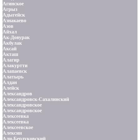
Агинское
Агрыз
Адыгейск
Азнакаево
Азов
Айхал
Ак-Довурак
Акбулак
Аксай
Акташ
Алагир
Алакуртти
Алапаевск
Алатырь
Алдан
Алейск
Александров
Александровск-Сахалинский
Александровское
Александровское
Алексеевка
Алексеевка
Алексеевское
Алексин
Али-Бердуковский