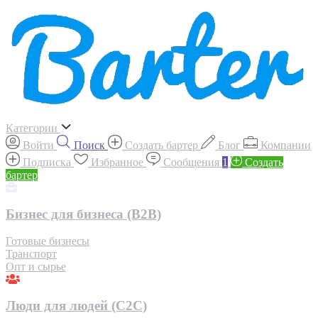
Категории
Войти
Поиск
Создать бартер
Блог
Компании
Подписка
Избранное
Сообщения
1
Создать
бартер
Бизнес для бизнеса (B2B)
Готовые бизнесы
Транспорт
Опт и сырье
Люди для людей (С2С)