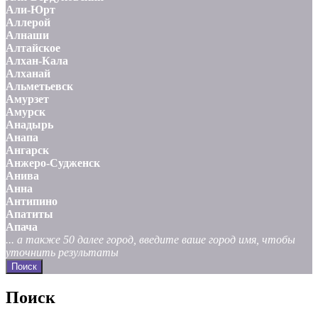
Али-Юрт
Аллерой
Алнаши
Алтайское
Алхан-Кала
Алханай
Альметьевск
Амурзет
Амурск
Анадырь
Анапа
Ангарск
Анжеро-Судженск
Анива
Анна
Антипино
Апатиты
Апача
... а также 50 далее город, введите ваше город имя, чтобы
уточнить результаты
Поиск
Поиск