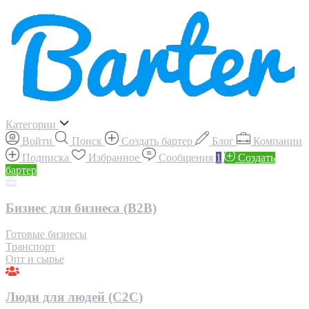
Категории
Войти
Поиск
Создать бартер
Блог
Компании
Подписка
Избранное
Сообщения
1
Создать
бартер
Бизнес для бизнеса (B2B)
Готовые бизнесы
Транспорт
Опт и сырье
Люди для людей (С2С)