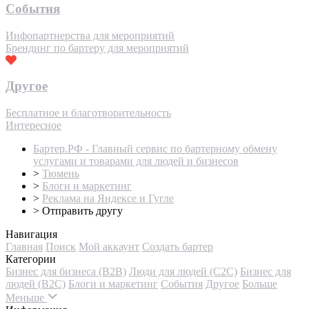
События
Инфопартнерства для мероприятий
Брендинг по бартеру для мероприятий
Другое
Бесплатное и благотворительность
Интересное
Бартер.РФ - Главный сервис по бартерному обмену
услугами и товарами для людей и бизнесов
>
Тюмень
>
Блоги и маркетинг
>
Реклама на Яндексе и Гугле
>
Отправить другу
Навигация
Главная
Поиск
Мой аккаунт
Создать бартер
Категории
Бизнес для бизнеса (B2B)
Люди для людей (С2С)
Бизнес для
людей (B2C)
Блоги и маркетинг
События
Другое
Больше
Меньше