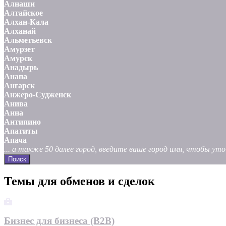
Алнаши
Алтайское
Алхан-Кала
Алханай
Альметьевск
Амурзет
Амурск
Анадырь
Анапа
Ангарск
Анжеро-Судженск
Анива
Анна
Антипино
Апатиты
Апача
... а также 50 далее город, введите ваше город имя, чтобы у
Поиск
Темы для обменов и сделок
Бизнес для бизнеса (B2B)