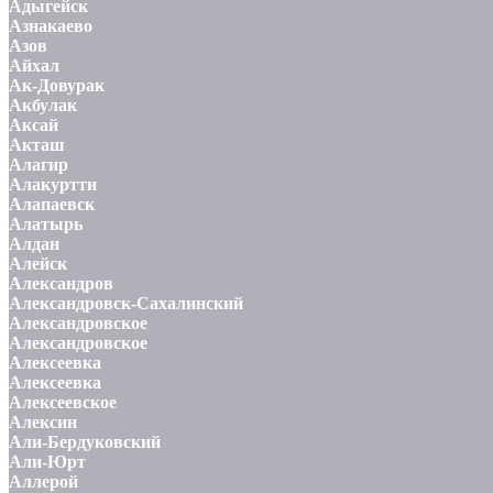
Адыгейск
Азнакаево
Азов
Айхал
Ак-Довурак
Акбулак
Аксай
Акташ
Алагир
Алакуртти
Алапаевск
Алатырь
Алдан
Алейск
Александров
Александровск-Сахалинский
Александровское
Александровское
Алексеевка
Алексеевка
Алексеевское
Алексин
Али-Бердуковский
Али-Юрт
Аллерой