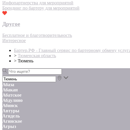
Инфопартнерства для мероприятий
Брендинг по бартеру для мероприятий
Другое
Бесплатное и благотворительность
Интересное
Бартер.РФ - Главный сервис по бартерному обмену услуг
>
Тюменская область
>
Тюмень
Абаза
Абакан
Абатское
Абдулино
Абинск
Автуры
Агидель
Агинское
Агрыз