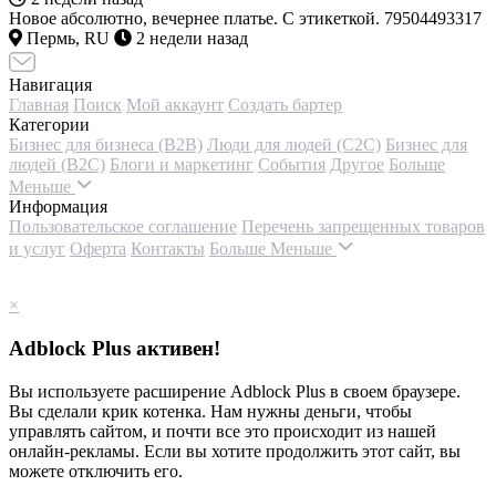
Новое абсолютно, вечернее платье. С этикеткой. 79504493317
Пермь, RU
2 недели назад
Навигация
Главная
Поиск
Мой аккаунт
Создать бартер
Категории
Бизнес для бизнеса (B2B)
Люди для людей (С2С)
Бизнес для
людей (B2C)
Блоги и маркетинг
События
Другое
Больше
Меньше
Информация
Пользовательское соглашение
Перечень запрещенных товаров
и услуг
Оферта
Контакты
Больше
Меньше
×
Adblock Plus активен!
Вы используете расширение Adblock Plus в своем браузере.
Вы сделали крик котенка. Нам нужны деньги, чтобы
управлять сайтом, и почти все это происходит из нашей
онлайн-рекламы. Если вы хотите продолжить этот сайт, вы
можете отключить его.