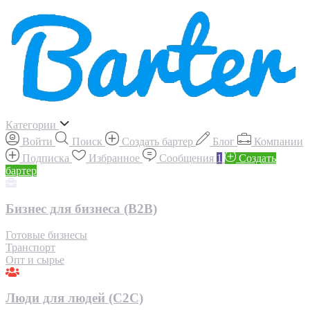
Категории
Войти
Поиск
Создать бартер
Блог
Компании
Подписка
Избранное
Сообщения
1
Создать
бартер
Бизнес для бизнеса (B2B)
Готовые бизнесы
Транспорт
Опт и сырье
Люди для людей (С2С)