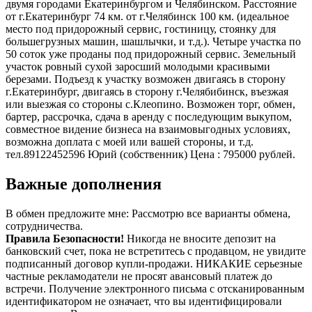
двумя городами Екатеринбургом и Челябинском. Расстояние
от г.Екатеринбург 74 км. от г.Челябинск 100 км. (идеальное
место под придорожный сервис, гостиницу, стоянку для
большегрузных машин, шашлычки, и т.д.). Четыре участка по
50 соток уже проданы под придорожный сервис. Земельный
участок ровный сухой заросший молодыми красивыми
березами. Подъезд к участку возможен двигаясь в сторону
г.Екатеринбург, двигаясь в сторону г.Челябибинск, въезжая
или выезжая со стороны с.Клеопино. Возможен торг, обмен,
бартер, рассрочка, сдача в аренду с последующим выкупом,
совместное видение бизнеса на взаимовыгодных условиях,
возможна доплата с моей или вашей стороны, и т.д.
тел.89122452596 Юрий (собственник) Цена : 795000 рублей.
Важные дополнения
В обмен предложите мне:
Рассмотрю все варианты обмена,
сотрудничества.
Правила Безопасности!
Никогда не вносите депозит на
банковский счет, пока не встретитесь с продавцом, не увидите
подписанный договор купли-продажи. НИКАКИЕ серьезные
частные рекламодатели не просят авансовый платеж до
встречи. Получение электронного письма с отсканированным
идентификатором не означает, что вы идентифицировали