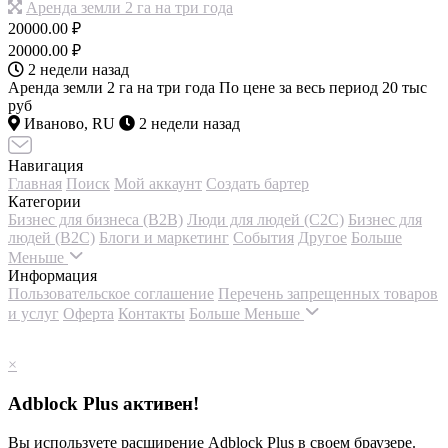
Аренда земли 2 га на три года
20000.00 ₽
20000.00 ₽
2 недели назад
Аренда земли 2 га на три года По цене за весь период 20 тыс
руб
Иваново, RU
2 недели назад
Навигация
Главная
Поиск
Мой аккаунт
Создать бартер
Категории
Бизнес для бизнеса (B2B)
Люди для людей (С2С)
Бизнес для
людей (B2C)
Блоги и маркетинг
События
Другое
Больше
Меньше
Информация
Пользовательское соглашение
Перечень запрещенных товаров
и услуг
Оферта
Контакты
Больше
Меньше
×
Adblock Plus активен!
Вы используете расширение Adblock Plus в своем браузере.