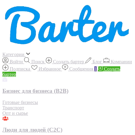
Категории
Войти
Поиск
Создать бартер
Блог
Компании
Подписка
Избранное
Сообщения
1
Создать
бартер
Бизнес для бизнеса (B2B)
Готовые бизнесы
Транспорт
Опт и сырье
Люди для людей (С2С)