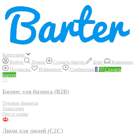
Категории
Войти
Поиск
Создать бартер
Блог
Компании
Подписка
Избранное
Сообщения
1
Создать
бартер
Бизнес для бизнеса (B2B)
Готовые бизнесы
Транспорт
Опт и сырье
Люди для людей (С2С)