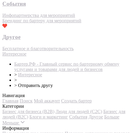
События
Инфопартнерства для мероприятий
Брендинг по бартеру для мероприятий
Другое
Бесплатное и благотворительность
Интересное
Бартер.РФ - Главный сервис по бартерному обмену
услугами и товарами для людей и бизнесов
>
Интересное
>
>
Отправить другу
Навигация
Главная
Поиск
Мой аккаунт
Создать бартер
Категории
Бизнес для бизнеса (B2B)
Люди для людей (С2С)
Бизнес для
людей (B2C)
Блоги и маркетинг
События
Другое
Больше
Меньше
Информация