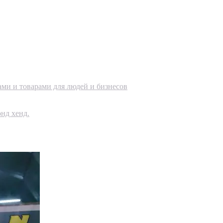
ами и товарами для людей и бизнесов
нд хенд.