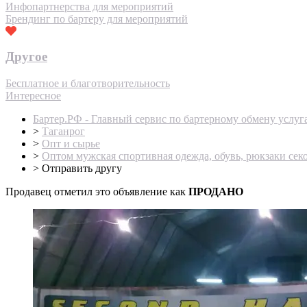
Инфопартнерства для мероприятий
Брендинг по бартеру для мероприятий
Другое
Бесплатное и благотворительность
Интересное
Бартер.РФ - Главный сервис по бартерному обмену услуг
>
Таганрог
>
Опт и сырье
>
Оптом мужская спортивная одежда, обувь, рюкзаки секо
>
Отправить другу
Продавец отметил это объявление как
ПРОДАНО