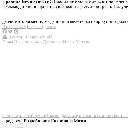
Правила Безопасности!
Никогда не вносите депозит на банко
рекламодатели не просят авансовый платеж до встречи. Получ
делаете это на месте, когда подписываете договор купли-прода
Распечатать
Рекомендовать
Заметили нарушения?
Спам
Нераспознано
Дубликат
Истек
Угрозы
Отправить сообщение
Только для авторизованных пользователе
Продавец:
Разработчик Головного Мозга