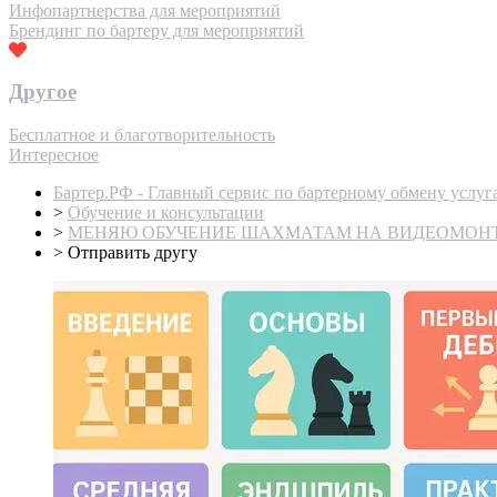
Инфопартнерства для мероприятий
Брендинг по бартеру для мероприятий
Другое
Бесплатное и благотворительность
Интересное
Бартер.РФ - Главный сервис по бартерному обмену услуг
>
Обучение и консультации
>
МЕНЯЮ ОБУЧЕНИЕ ШАХМАТАМ НА ВИДЕОМОНТ
>
Отправить другу