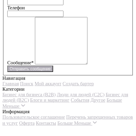
Телефон
Сообщение
*
Отправить сообщение
Навигация
Главная
Поиск
Мой аккаунт
Создать бартер
Категории
Бизнес для бизнеса (B2B)
Люди для людей (С2С)
Бизнес для
людей (B2C)
Блоги и маркетинг
События
Другое
Больше
Меньше
Информация
Пользовательское соглашение
Перечень запрещенных товаров
и услуг
Оферта
Контакты
Больше
Меньше