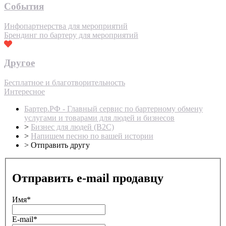
События
Инфопартнерства для мероприятий
Брендинг по бартеру для мероприятий
Другое
Бесплатное и благотворительность
Интересное
Бартер.РФ - Главный сервис по бартерному обмену
услугами и товарами для людей и бизнесов
>
Бизнес для людей (B2C)
>
Напишем песню по вашей истории
>
Отправить другу
Отправить e-mail продавцу
Имя
*
E-mail
*