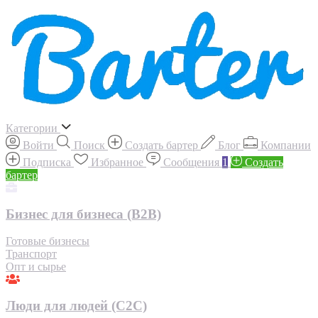
Категории
Войти
Поиск
Создать бартер
Блог
Компании
Подписка
Избранное
Сообщения
1
Создать
бартер
Бизнес для бизнеса (B2B)
Готовые бизнесы
Транспорт
Опт и сырье
Люди для людей (С2С)