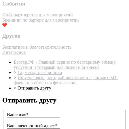
События
Инфопартнерства для мероприятий
Брендинг по бартеру для мероприятий
Другое
Бесплатное и благотворительность
Интересное
Бартер.РФ - Главный сервис по бартерному обмену
услугами и товарами для людей и бизнесов
>
Гаджеты, электроника
>
Ищу человека, который восстановит данные с SD-
флешки в обмен на фотосессию
>
Отправить другу
Отправить другу
Ваше имя
*
Ваш электронный адрес
*