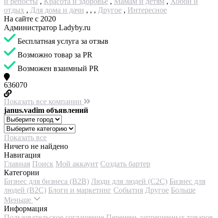
и репосты
,
Красота и здоровье
,
Мамам и детям
,
Хобби и
отдых
,
Для дома и дачи
,
,
,
Другое
,
Интересное
На сайте с 2020
Администратор Ladyby.ru
Бесплатная услуга за отзыв
Возможно товар за PR
Возможен взаимный PR
636070
Показать все компании
janus.vadim объявлений
Показать все
Ничего не найдено
Навигация
Главная
Поиск
Мой аккаунт
Создать бартер
Категории
Бизнес для бизнеса (B2B)
Люди для людей (С2С)
Бизнес для
людей (B2C)
Блоги и маркетинг
События
Другое
Больше
Меньше
Информация
Пользовательское соглашение
Перечень запрещенных товаров