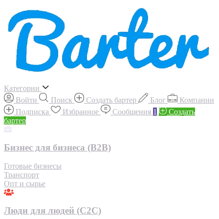
Категории
Войти
Поиск
Создать бартер
Блог
Компании
Подписка
Избранное
Сообщения
1
Создать
бартер
Бизнес для бизнеса (B2B)
Готовые бизнесы
Транспорт
Опт и сырье
Люди для людей (С2С)