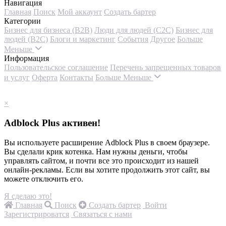
Навигация
Главная
Поиск
Мой аккаунт
Создать бартер
Категории
Бизнес для бизнеса (B2B)
Люди для людей (С2С)
Бизнес для
людей (B2C)
Блоги и маркетинг
События
Другое
Больше
Меньше
Информация
Пользовательское соглашение
Перечень запрещенных товаров
и услуг
Оферта
Контакты
Больше
Меньше
×
Adblock Plus активен!
Вы используете расширение Adblock Plus в своем браузере.
Вы сделали крик котенка. Нам нужны деньги, чтобы
управлять сайтом, и почти все это происходит из нашей
онлайн-рекламы. Если вы хотите продолжить этот сайт, вы
можете отключить его.
Я сделаю это!
Главная
Поиск
Создать бартер
Войти
Зарегистрироватся
Связаться с нами