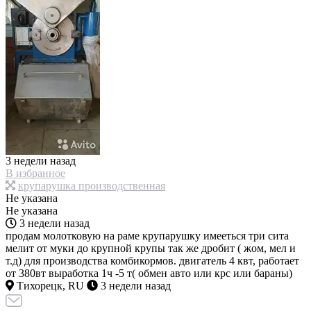
3 недели назад
В избранное
крупарушка производственная
Не указана
Не указана
3 недели назад
продам молотковую на раме крупарушку имееться три сита
мелит от муки до крупной крупы так же дробит ( жом, мел и
т.д) для производства комбикормов. двигатель 4 квт, работает
от 380вт выработка 1ч -5 т( обмен авто или крс или бараны)
Тихорецк, RU
3 недели назад