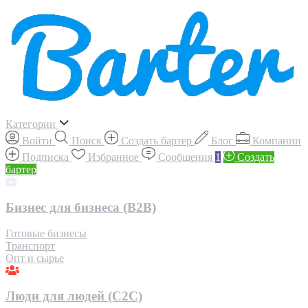
Категории
Войти
Поиск
Создать бартер
Блог
Компании
Подписка
Избранное
Сообщения
1
Создать
бартер
Бизнес для бизнеса (B2B)
Готовые бизнесы
Транспорт
Опт и сырье
Люди для людей (С2С)