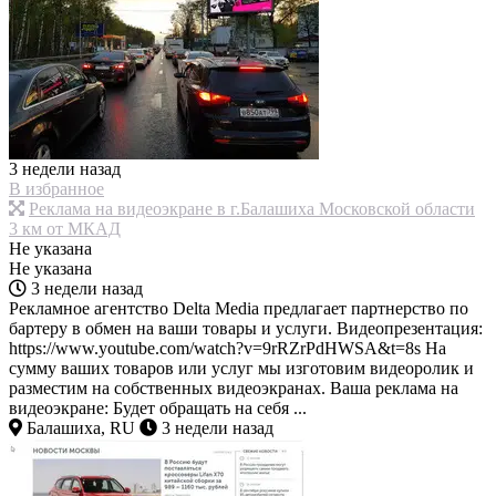
3 недели назад
В избранное
Реклама на видеоэкране в г.Балашиха Московской области
3 км от МКАД
Не указана
Не указана
3 недели назад
Рекламное агентство Delta Media предлагает партнерство по
бартеру в обмен на ваши товары и услуги. Видеопрезентация:
https://www.youtube.com/watch?v=9rRZrPdHWSA&t=8s На
сумму ваших товаров или услуг мы изготовим видеоролик и
разместим на собственных видеоэкранах. Ваша реклама на
видеоэкране: Будет обращать на себя ...
Балашиха, RU
3 недели назад