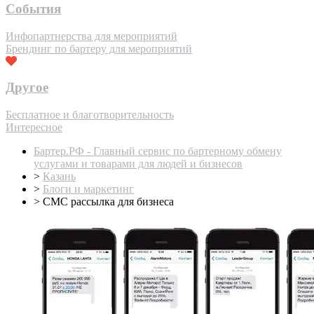
События
Инфопартнерства для мероприятий
Брендинг по бартеру для мероприятий
Другое
Бесплатное и благотворительность
Интересное
Бартер.РФ - Главный сервис по бартерному обмену
услугами и товарами для людей и бизнесов
>
Казань
>
Блоги и маркетинг
>
СМС рассылка для бизнеса