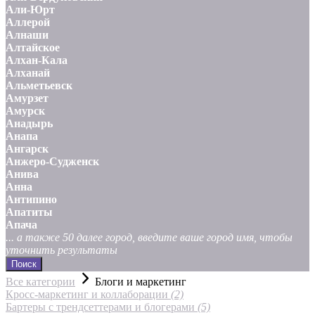
Али-Юрт
Аллерой
Алнаши
Алтайское
Алхан-Кала
Алханай
Альметьевск
Амурзет
Амурск
Анадырь
Анапа
Ангарск
Анжеро-Судженск
Анива
Анна
Антипино
Апатиты
Апача
... а также 50 далее город, введите ваше город имя, чтобы
уточнить результаты
Поиск
Все категории
Блоги и маркетинг
Кросс-маркетинг и коллаборации
(2)
Бартеры с трендсеттерами и блогерами
(5)