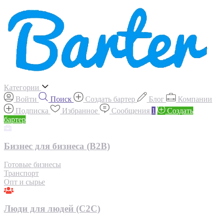
Категории
Войти
Поиск
Создать бартер
Блог
Компании
Подписка
Избранное
Сообщения
1
Создать
бартер
Бизнес для бизнеса (B2B)
Готовые бизнесы
Транспорт
Опт и сырье
Люди для людей (С2С)