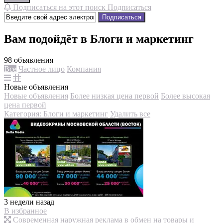
Подписаться на этот поиск
Подписаться
Подписаться
Вам подойдёт в Блоги и маркетинг
98 объявления
Все
Частное лицо
Компания
Новые объявления
Новые объявления
Более низкая цена первой
Более высокая
цена первой
Категория: Блоги и маркетинг
Удалить все
3 недели назад
В избранное
Современная наружная реклама в обмен на товары и