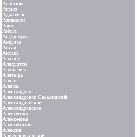
Агинское
Агрыз
Адыгейск
Азнакаево
Азов
Айхал
Ак-Довурак
Акбулак
Аксай
Акташ
Алагир
Алакуртти
Алапаевск
Алатырь
Алдан
Алейск
Александров
Александровск-Сахалинский
Александровское
Александровское
Алексеевка
Алексеевка
Алексеевское
Алексин
Али-Бердуковский