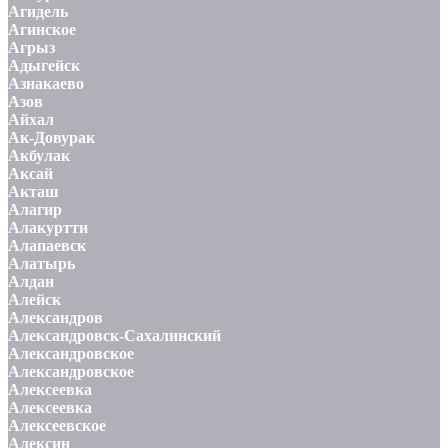
Агидель
Агинское
Агрыз
Адыгейск
Азнакаево
Азов
Айхал
Ак-Довурак
Акбулак
Аксай
Акташ
Алагир
Алакуртти
Алапаевск
Алатырь
Алдан
Алейск
Александров
Александровск-Сахалинский
Александровское
Александровское
Алексеевка
Алексеевка
Алексеевское
Алексин