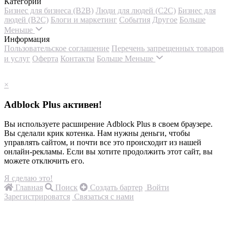
Категории
Бизнес для бизнеса (B2B)
Люди для людей (С2С)
Бизнес для
людей (B2C)
Блоги и маркетинг
События
Другое
Больше
Меньше
Информация
Пользовательское соглашение
Перечень запрещенных товаров
и услуг
Оферта
Контакты
Больше
Меньше
×
Adblock Plus активен!
Вы используете расширение Adblock Plus в своем браузере.
Вы сделали крик котенка. Нам нужны деньги, чтобы
управлять сайтом, и почти все это происходит из нашей
онлайн-рекламы. Если вы хотите продолжить этот сайт, вы
можете отключить его.
Я сделаю это!
Главная
Поиск
Создать бартер
Войти
Зарегистрироватся
Связаться с нами