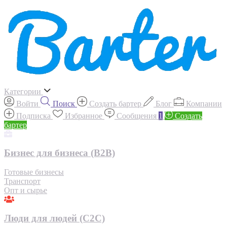
Категории
Войти
Поиск
Создать бартер
Блог
Компании
Подписка
Избранное
Сообщения
1
Создать
бартер
Бизнес для бизнеса (B2B)
Готовые бизнесы
Транспорт
Опт и сырье
Люди для людей (С2С)