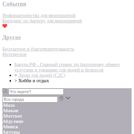
События
Инфопартнерства для мероприятий
Брендинг по бартеру для мероприятий
Другое
Бесплатное и благотворительность
Интересное
Бартер.РФ - Главный сервис по бартерному обмену
услугами и товарами для людей и бизнесов
>
Люди для людей (С2С)
>
Хобби и отдых
Абаза
Абакан
Абатское
Абдулино
Абинск
Автуры