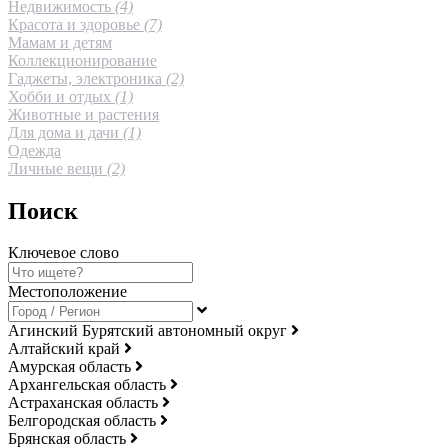
Недвижимость
(4)
Красота и здоровье
(7)
Мамам и детям
Коллекционирование
Гаджеты, электроника
(2)
Хобби и отдых
(1)
Животные и растения
Для дома и дачи
(1)
Одежда
Личные вещи
(2)
Поиск
Ключевое слово
Местоположение
Агинский Бурятский автономный округ
Алтайский край
Амурская область
Архангельская область
Астраханская область
Белгородская область
Брянская область