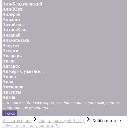
Али-Бердуковский
Али-Юрт
Аллерой
Алнаши
Алтайское
Алхан-Кала
Алханай
Альметьевск
Амурзет
Амурск
Анадырь
Анапа
Ангарск
Анжеро-Судженск
Анива
Анна
Антипино
Апатиты
Апача
... а также 50 далее город, введите ваше город имя, чтобы
уточнить результаты
Поиск
Все категории
Люди для людей (С2С)
Хобби и отдых
Обучение и консультации
(9)