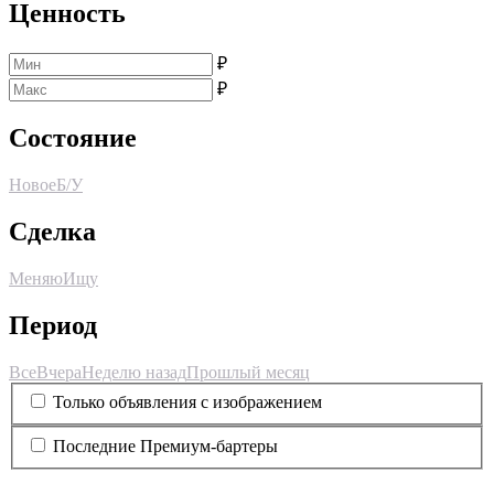
Ценность
₽
₽
Состояние
Новое
Б/У
Сделка
Меняю
Ищу
Период
Все
Вчера
Неделю назад
Прошлый месяц
Только объявления с изображением
Последние Премиум-бартеры