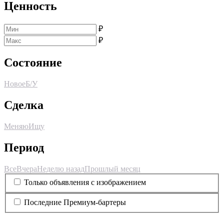
Ценность
₽
₽
Состояние
Новое
Б/У
Сделка
Меняю
Ищу
Период
Все
Вчера
Неделю назад
Прошлый месяц
Только объявления с изображением
Последние Премиум-бартеры