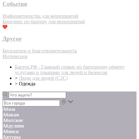
События
Инфопартнерства для мероприятий
Брендинг по бартеру для мероприятий
Другое
Бесплатное и благотворительность
Интересное
Бартер.РФ - Главный сервис по бартерному обмену
услугами и товарами для людей и бизнесов
>
Люди для людей (С2С)
>
Одежда
Абаза
Абакан
Абатское
Абдулино
Абинск
Автуры