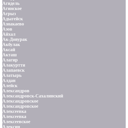
Агидель
Агинское
Агрыз
Адыгейск
Азнакаево
Азов
Айхал
Ак-Довурак
Акбулак
Аксай
Акташ
Алагир
Алакуртти
Алапаевск
Алатырь
Алдан
Алейск
Александров
Александровск-Сахалинский
Александровское
Александровское
Алексеевка
Алексеевка
Алексеевское
Алексин