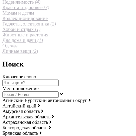
Недвижимость
(4)
Красота и здоровье
(7)
Мамам и детям
Коллекционирование
Гаджеты, электроника
(2)
Хобби и отдых
(1)
Животные и растения
Для дома и дачи
(1)
Одежда
Личные вещи
(2)
Поиск
Ключевое слово
Местоположение
Агинский Бурятский автономный округ
Алтайский край
Амурская область
Архангельская область
Астраханская область
Белгородская область
Брянская область