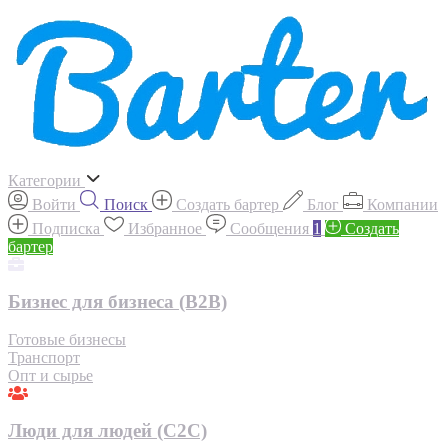
Категории
Войти
Поиск
Создать бартер
Блог
Компании
Подписка
Избранное
Сообщения
1
Создать
бартер
Бизнес для бизнеса (B2B)
Готовые бизнесы
Транспорт
Опт и сырье
Люди для людей (С2С)