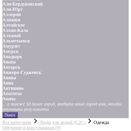
Али-Бердуковский
Али-Юрт
Аллерой
Алнаши
Алтайское
Алхан-Кала
Алханай
Альметьевск
Амурзет
Амурск
Анадырь
Анапа
Ангарск
Анжеро-Судженск
Анива
Анна
Антипино
Апатиты
Апача
... а также 50 далее город, введите ваше город имя, чтобы
уточнить результаты
Поиск
Все категории
Люди для людей (С2С)
Одежда
Обучение и консультации
(9)