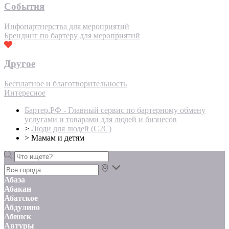
События
Инфопартнерства для мероприятий
Брендинг по бартеру для мероприятий
Другое
Бесплатное и благотворительность
Интересное
Бартер.РФ - Главный сервис по бартерному обмену
услугами и товарами для людей и бизнесов
>
Люди для людей (С2С)
>
Мамам и детям
Абаза
Абакан
Абатское
Абдулино
Абинск
Автуры