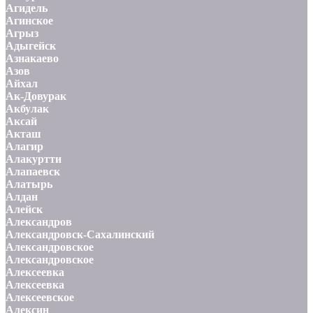
Агидель
Агинское
Агрыз
Адыгейск
Азнакаево
Азов
Айхал
Ак-Довурак
Акбулак
Аксай
Акташ
Алагир
Алакуртти
Алапаевск
Алатырь
Алдан
Алейск
Александров
Александровск-Сахалинский
Александровское
Александровское
Алексеевка
Алексеевка
Алексеевское
Алексин