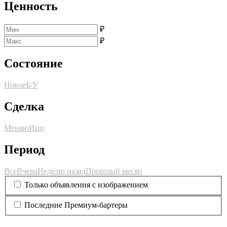
Ценность
₽
₽
Состояние
Новое
Б/У
Сделка
Меняю
Ищу
Период
Все
Вчера
Неделю назад
Прошлый месяц
Только объявления с изображением
Последние Премиум-бартеры