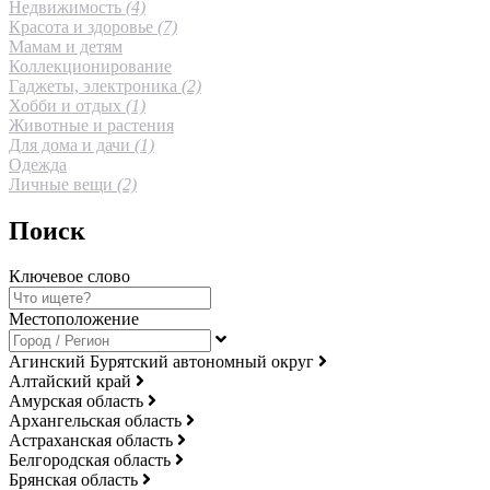
Недвижимость
(4)
Красота и здоровье
(7)
Мамам и детям
Коллекционирование
Гаджеты, электроника
(2)
Хобби и отдых
(1)
Животные и растения
Для дома и дачи
(1)
Одежда
Личные вещи
(2)
Поиск
Ключевое слово
Местоположение
Агинский Бурятский автономный округ
Алтайский край
Амурская область
Архангельская область
Астраханская область
Белгородская область
Брянская область