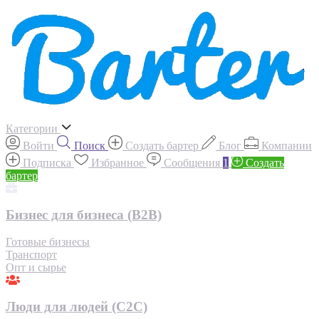
Категории
Войти
Поиск
Создать бартер
Блог
Компании
Подписка
Избранное
Сообщения
1
Создать
бартер
Бизнес для бизнеса (B2B)
Готовые бизнесы
Транспорт
Опт и сырье
Люди для людей (С2С)