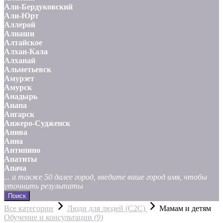
Али-Бердуковский
Али-Юрт
Аллерой
Алнаши
Алтайское
Алхан-Кала
Алханай
Альметьевск
Амурзет
Амурск
Анадырь
Анапа
Ангарск
Анжеро-Судженск
Анива
Анна
Антипино
Апатиты
Апача
... а также 50 далее город, введите ваше город имя, чтобы
уточнить результаты
Поиск
Все категории
Люди для людей (С2С)
Мамам и детям
Обучение и консультации
(9)