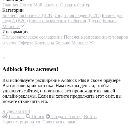
Главная
Поиск
Мой аккаунт
Создать бартер
Категории
Бизнес для бизнеса (B2B)
Люди для людей (С2С)
Бизнес для
людей (B2C)
Блоги и маркетинг
События
Другое
Больше
Меньше
Информация
Пользовательское соглашение
Перечень запрещенных товаров
и услуг
Оферта
Контакты
Больше
Меньше
×
Adblock Plus активен!
Вы используете расширение Adblock Plus в своем браузере.
Вы сделали крик котенка. Нам нужны деньги, чтобы
управлять сайтом, и почти все это происходит из нашей
онлайн-рекламы. Если вы хотите продолжить этот сайт, вы
можете отключить его.
Я сделаю это!
Главная
Поиск
Создать бартер
Войти
Зарегистрироватся
Связаться с нами