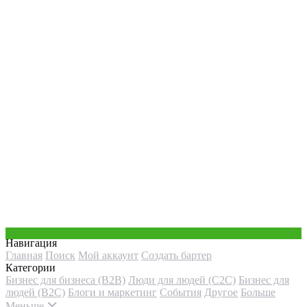
Навигация
Главная
Поиск
Мой аккаунт
Создать бартер
Категории
Бизнес для бизнеса (B2B)
Люди для людей (С2С)
Бизнес для
людей (B2C)
Блоги и маркетинг
События
Другое
Больше
Меньше