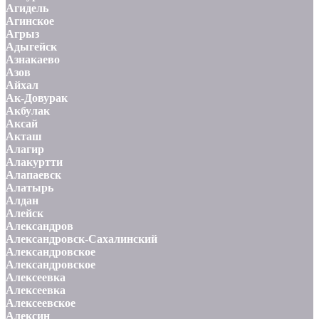
Агидель
Агинское
Агрыз
Адыгейск
Азнакаево
Азов
Айхал
Ак-Довурак
Акбулак
Аксай
Акташ
Алагир
Алакуртти
Алапаевск
Алатырь
Алдан
Алейск
Александров
Александровск-Сахалинский
Александровское
Александровское
Алексеевка
Алексеевка
Алексеевское
Алексин