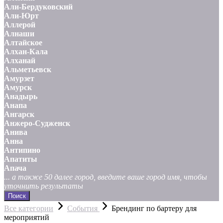
Али-Бердуковский
Али-Юрт
Аллерой
Алнаши
Алтайское
Алхан-Кала
Алханай
Альметьевск
Амурзет
Амурск
Анадырь
Анапа
Ангарск
Анжеро-Судженск
Анива
Анна
Антипино
Апатиты
Апача
... а также 50 далее город, введите ваше город имя, чтобы
уточнить результаты
Поиск
Все категории
События
Брендинг по бартеру для
мероприятий