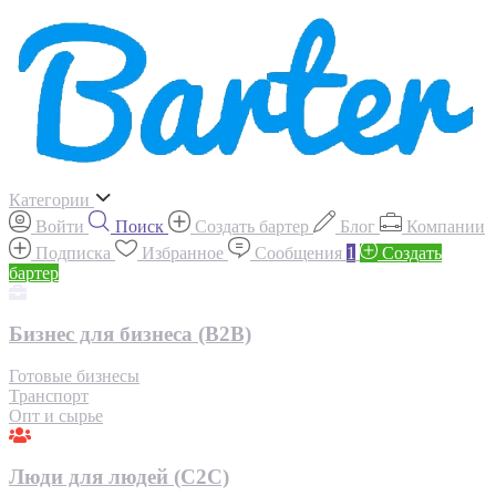
Категории
Войти
Поиск
Создать бартер
Блог
Компании
Подписка
Избранное
Сообщения
1
Создать
бартер
Бизнес для бизнеса (B2B)
Готовые бизнесы
Транспорт
Опт и сырье
Люди для людей (С2С)