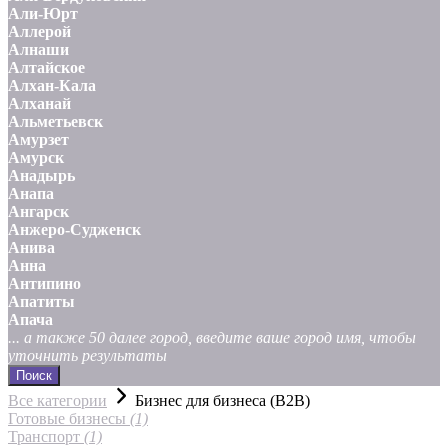
Али-Юрт
Аллерой
Алнаши
Алтайское
Алхан-Кала
Алханай
Альметьевск
Амурзет
Амурск
Анадырь
Анапа
Ангарск
Анжеро-Судженск
Анива
Анна
Антипино
Апатиты
Апача
... а также 50 далее город, введите ваше город имя, чтобы
уточнить результаты
Поиск
Все категории
Бизнес для бизнеса (B2B)
Готовые бизнесы
(1)
Транспорт
(1)