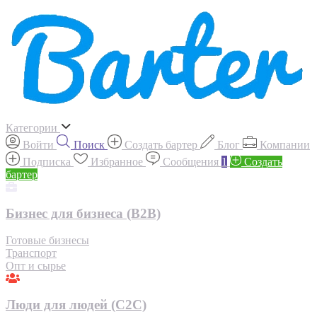
Категории
Войти
Поиск
Создать бартер
Блог
Компании
Подписка
Избранное
Сообщения
1
Создать
бартер
Бизнес для бизнеса (B2B)
Готовые бизнесы
Транспорт
Опт и сырье
Люди для людей (С2С)