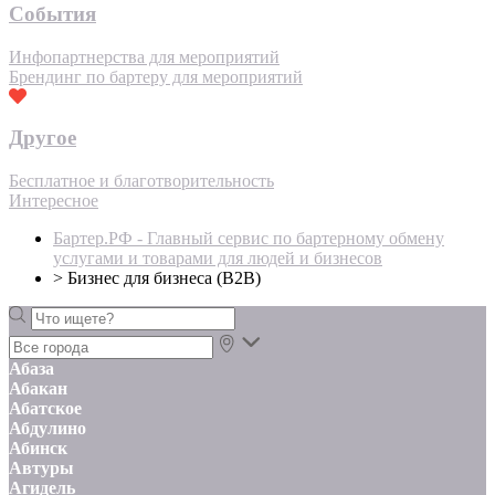
События
Инфопартнерства для мероприятий
Брендинг по бартеру для мероприятий
Другое
Бесплатное и благотворительность
Интересное
Бартер.РФ - Главный сервис по бартерному обмену
услугами и товарами для людей и бизнесов
>
Бизнес для бизнеса (B2B)
Абаза
Абакан
Абатское
Абдулино
Абинск
Автуры
Агидель