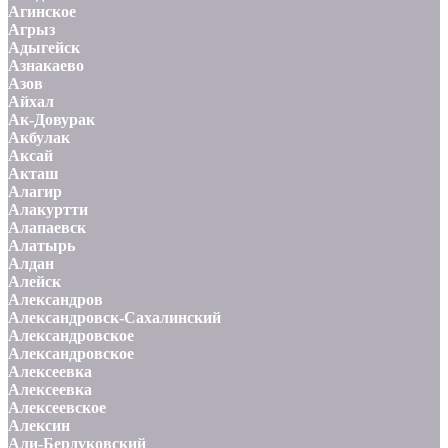
Агинское
Агрыз
Адыгейск
Азнакаево
Азов
Айхал
Ак-Довурак
Акбулак
Аксай
Акташ
Алагир
Алакуртти
Алапаевск
Алатырь
Алдан
Алейск
Александров
Александровск-Сахалинский
Александровское
Александровское
Алексеевка
Алексеевка
Алексеевское
Алексин
Али-Бердуковский