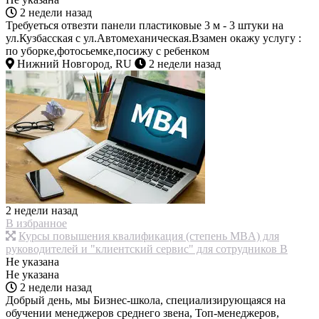
2 недели назад
Требуеться отвезти панели пластиковые 3 м - 3 штуки на
ул.Кузбасская с ул.Автомеханическая.Взамен окажу услугу :
по уборке,фотосьемке,посижу с ребенком
Нижний Новгород, RU
2 недели назад
2 недели назад
В избранное
Курсы повышения квалификация (степень MBA) для
руководителей и "клиентский сервис" для сотрудников В
Не указана
Не указана
2 недели назад
Добрый день, мы Бизнес-школа, специализирующаяся на
обучении менеджеров среднего звена, Топ-менеджеров,