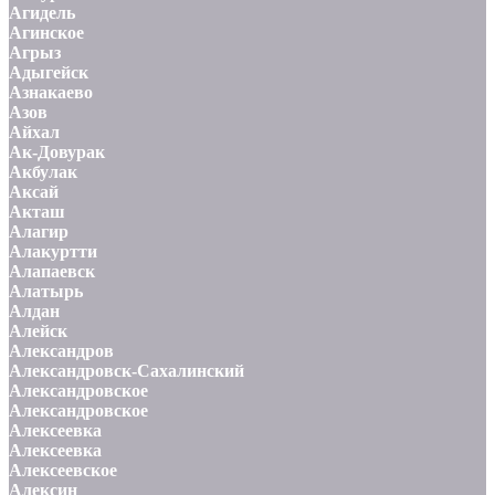
Агидель
Агинское
Агрыз
Адыгейск
Азнакаево
Азов
Айхал
Ак-Довурак
Акбулак
Аксай
Акташ
Алагир
Алакуртти
Алапаевск
Алатырь
Алдан
Алейск
Александров
Александровск-Сахалинский
Александровское
Александровское
Алексеевка
Алексеевка
Алексеевское
Алексин