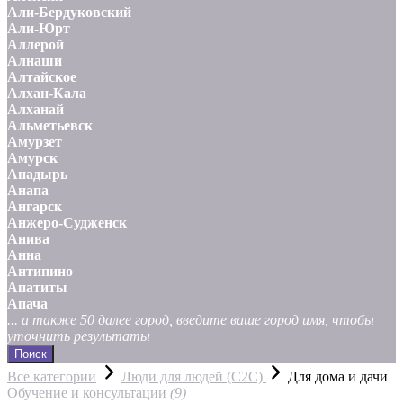
Али-Бердуковский
Али-Юрт
Аллерой
Алнаши
Алтайское
Алхан-Кала
Алханай
Альметьевск
Амурзет
Амурск
Анадырь
Анапа
Ангарск
Анжеро-Судженск
Анива
Анна
Антипино
Апатиты
Апача
... а также 50 далее город, введите ваше город имя, чтобы
уточнить результаты
Поиск
Все категории
Люди для людей (С2С)
Для дома и дачи
Обучение и консультации
(9)