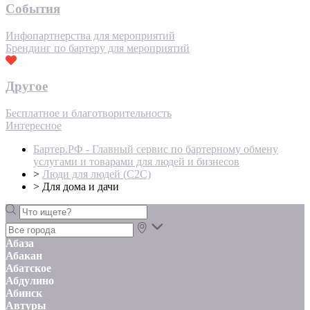
События
Инфопартнерства для мероприятий
Брендинг по бартеру для мероприятий
Другое
Бесплатное и благотворительность
Интересное
Бартер.РФ - Главный сервис по бартерному обмену
услугами и товарами для людей и бизнесов
>
Люди для людей (С2С)
>
Для дома и дачи
Абаза
Абакан
Абатское
Абдулино
Абинск
Автуры