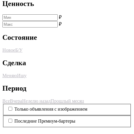
Ценность
₽
₽
Состояние
Новое
Б/У
Сделка
Меняю
Ищу
Период
Все
Вчера
Неделю назад
Прошлый месяц
Только объявления с изображением
Последние Премиум-бартеры