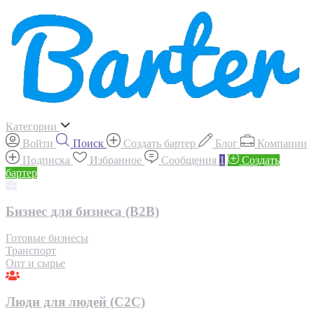
Категории
Войти
Поиск
Создать бартер
Блог
Компании
Подписка
Избранное
Сообщения
1
Создать
бартер
Бизнес для бизнеса (B2B)
Готовые бизнесы
Транспорт
Опт и сырье
Люди для людей (С2С)