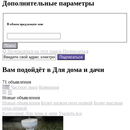
Дополнительные параметры
В обмен предложите мне
Поиск
Подписаться на этот поиск
Подписаться
Подписаться
Вам подойдёт в Для дома и дачи
71 объявления
Все
Частное лицо
Компания
Новые объявления
Новые объявления
Более низкая цена первой
Более высокая
цена первой
Категория: Для дома и дачи
Удалить все