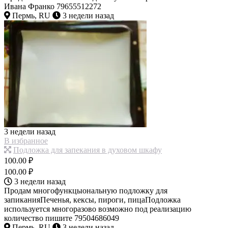
Ивана Франко 79655512272
Пермь, RU
3 недели назад
3 недели назад
В избранное
Подложка для запекания в духовом шкафу
100.00 ₽
100.00 ₽
3 недели назад
Продам многофункцыональную подложку для
запиканияПеченья, кексы, пироги, пицаПодложка
используется многоразово возможно под реализацию
количество пишите 79504686049
Пермь, RU
3 недели назад