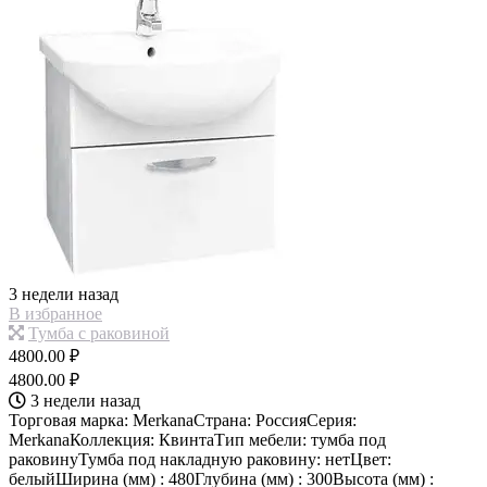
3 недели назад
В избранное
Тумба с раковиной
4800.00 ₽
4800.00 ₽
3 недели назад
Торговая марка: MerkanaСтрана: РоссияСерия:
MerkanaКоллекция: КвинтаТип мебели: тумба под
раковинуТумба под накладную раковину: нетЦвет:
белыйШирина (мм) : 480Глубина (мм) : 300Высота (мм) :