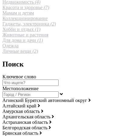
Недвижимость
(4)
Красота и здоровье
(7)
Мамам и детям
Коллекционирование
Гаджеты, электроника
(2)
Хобби и отдых
(1)
Животные и растения
Для дома и дачи
(1)
Одежда
Личные вещи
(2)
Поиск
Ключевое слово
Местоположение
Агинский Бурятский автономный округ
Алтайский край
Амурская область
Архангельская область
Астраханская область
Белгородская область
Брянская область