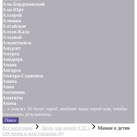
Али-Бердуковский
Али-Юрт
Аллерой
Алнаши
Алтайское
Алхан-Кала
Алханай
Альметьевск
Амурзет
Амурск
Анадырь
Анапа
Ангарск
Анжеро-Судженск
Анива
Анна
Антипино
Апатиты
Апача
... а также 50 далее город, введите ваше город имя, чтобы
уточнить результаты
Поиск
Все категории
Люди для людей (С2С)
Мамам и детям
Обучение и консультации
(9)