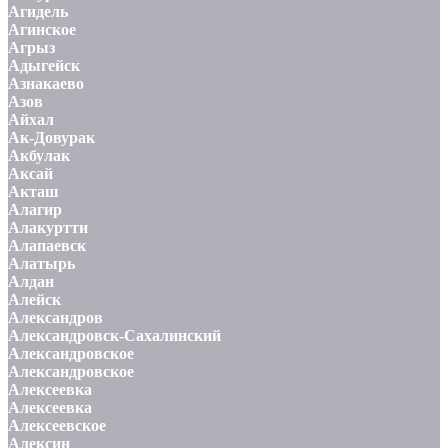
Агидель
Агинское
Агрыз
Адыгейск
Азнакаево
Азов
Айхал
Ак-Довурак
Акбулак
Аксай
Акташ
Алагир
Алакуртти
Алапаевск
Алатырь
Алдан
Алейск
Александров
Александровск-Сахалинский
Александровское
Александровское
Алексеевка
Алексеевка
Алексеевское
Алексин