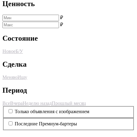
Ценность
₽
₽
Состояние
Новое
Б/У
Сделка
Меняю
Ищу
Период
Все
Вчера
Неделю назад
Прошлый месяц
Только объявления с изображением
Последние Премиум-бартеры