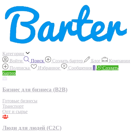
Категории
Войти
Поиск
Создать бартер
Блог
Компании
Подписка
Избранное
Сообщения
1
Создать
бартер
Бизнес для бизнеса (B2B)
Готовые бизнесы
Транспорт
Опт и сырье
Люди для людей (С2С)