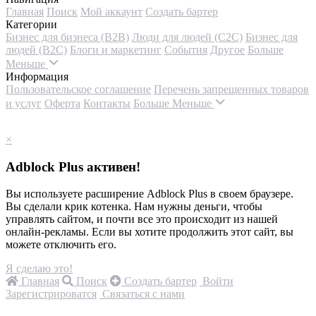
Главная
Поиск
Мой аккаунт
Создать бартер
Категории
Бизнес для бизнеса (B2B)
Люди для людей (С2С)
Бизнес для
людей (B2C)
Блоги и маркетинг
События
Другое
Больше
Меньше
Информация
Пользовательское соглашение
Перечень запрещенных товаров
и услуг
Оферта
Контакты
Больше
Меньше
×
Adblock Plus активен!
Вы используете расширение Adblock Plus в своем браузере.
Вы сделали крик котенка. Нам нужны деньги, чтобы
управлять сайтом, и почти все это происходит из нашей
онлайн-рекламы. Если вы хотите продолжить этот сайт, вы
можете отключить его.
Я сделаю это!
Главная
Поиск
Создать бартер
Войти
Зарегистрироватся
Связаться с нами