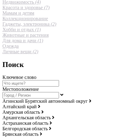
Недвижимость
(4)
Красота и здоровье
(7)
Мамам и детям
Коллекционирование
Гаджеты, электроника
(2)
Хобби и отдых
(1)
Животные и растения
Для дома и дачи
(1)
Одежда
Личные вещи
(2)
Поиск
Ключевое слово
Местоположение
Агинский Бурятский автономный округ
Алтайский край
Амурская область
Архангельская область
Астраханская область
Белгородская область
Брянская область