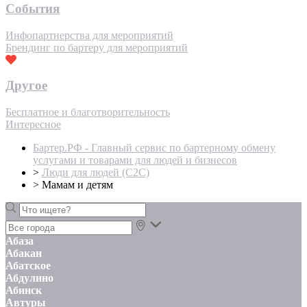
События
Инфопартнерства для мероприятий
Брендинг по бартеру для мероприятий
Другое
Бесплатное и благотворительность
Интересное
Бартер.РФ - Главный сервис по бартерному обмену
услугами и товарами для людей и бизнесов
>
Люди для людей (С2С)
>
Мамам и детям
Абаза
Абакан
Абатское
Абдулино
Абинск
Автуры