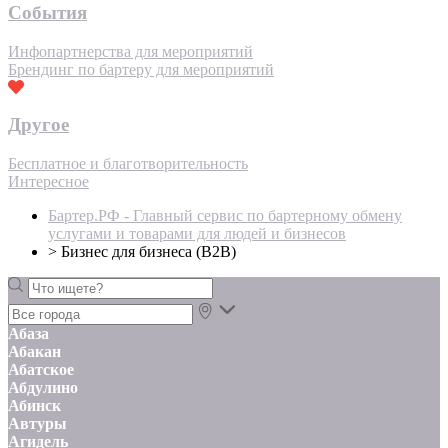
События
Инфопартнерства для мероприятий
Брендинг по бартеру для мероприятий
Другое
Бесплатное и благотворительность
Интересное
Бартер.РФ - Главный сервис по бартерному обмену
услугами и товарами для людей и бизнесов
>
Бизнес для бизнеса (B2B)
Абаза
Абакан
Абатское
Абдулино
Абинск
Автуры
Агидель