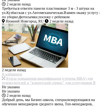
2 недели назад
Требуеться отвезти панели пластиковые 3 м - 3 штуки на
ул.Кузбасская с ул.Автомеханическая.Взамен окажу услугу :
по уборке,фотосьемке,посижу с ребенком
Нижний Новгород, RU
2 недели назад
2 недели назад
В избранное
Курсы повышения квалификация (степень MBA) для
руководителей и "клиентский сервис" для сотрудников В
Не указана
Не указана
2 недели назад
Добрый день, мы Бизнес-школа, специализирующаяся на
обучении менеджеров среднего звена, Топ-менеджеров,