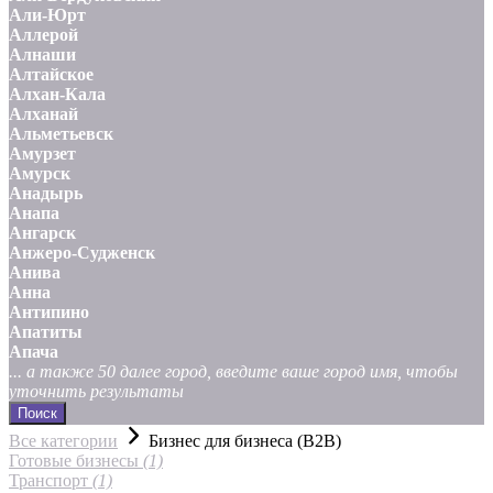
Али-Юрт
Аллерой
Алнаши
Алтайское
Алхан-Кала
Алханай
Альметьевск
Амурзет
Амурск
Анадырь
Анапа
Ангарск
Анжеро-Судженск
Анива
Анна
Антипино
Апатиты
Апача
... а также 50 далее город, введите ваше город имя, чтобы
уточнить результаты
Поиск
Все категории
Бизнес для бизнеса (B2B)
Готовые бизнесы
(1)
Транспорт
(1)