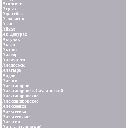
Агинское
Агрыз
Адыгейск
Азнакаево
Азов
Айхал
Ак-Довурак
Акбулак
Аксай
Акташ
Алагир
Алакуртти
Алапаевск
Алатырь
Алдан
Алейск
Александров
Александровск-Сахалинский
Александровское
Александровское
Алексеевка
Алексеевка
Алексеевское
Алексин
Али-Бердуковский