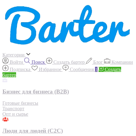
Категории
Войти
Поиск
Создать бартер
Блог
Компании
Подписка
Избранное
Сообщения
1
Создать
бартер
Бизнес для бизнеса (B2B)
Готовые бизнесы
Транспорт
Опт и сырье
Люди для людей (С2С)