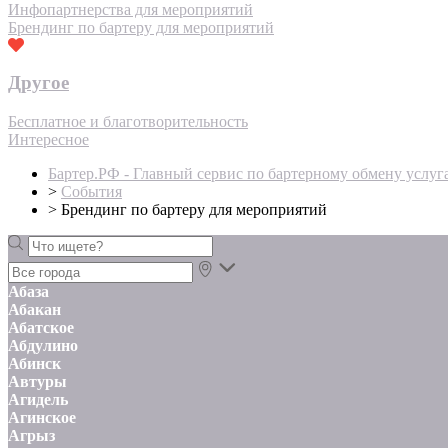
Инфопартнерства для мероприятий
Брендинг по бартеру для мероприятий
Другое
Бесплатное и благотворительность
Интересное
Бартер.РФ - Главный сервис по бартерному обмену услуг
>
События
>
Брендинг по бартеру для мероприятий
Абаза
Абакан
Абатское
Абдулино
Абинск
Автуры
Агидель
Агинское
Агрыз