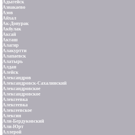
Адыгейск
Азнакаево
Азов
Айхал
Ак-Довурак
Акбулак
Аксай
Акташ
Алагир
Алакуртти
Алапаевск
Алатырь
Алдан
Алейск
Александров
Александровск-Сахалинский
Александровское
Александровское
Алексеевка
Алексеевка
Алексеевское
Алексин
Али-Бердуковский
Али-Юрт
Аллерой