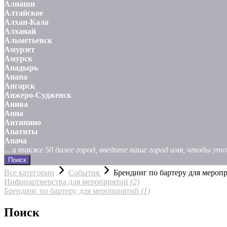
Алнаши
Алтайское
Алхан-Кала
Алханай
Альметьевск
Амурзет
Амурск
Анадырь
Анапа
Ангарск
Анжеро-Судженск
Анива
Анна
Антипино
Апатиты
Апача
... а также 50 далее город, введите ваше город имя, чтобы у
Поиск
Все категории
События
Брендинг по бартеру для мероп
Инфопартнерства для мероприятий
(2)
Брендинг по бартеру для мероприятий
(1)
Поиск