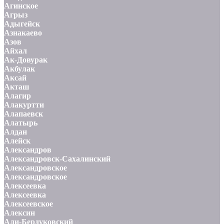
Агинское
Агрыз
Адыгейск
Азнакаево
Азов
Айхал
Ак-Довурак
Акбулак
Аксай
Акташ
Алагир
Алакуртти
Алапаевск
Алатырь
Алдан
Алейск
Александров
Александровск-Сахалинский
Александровское
Александровское
Алексеевка
Алексеевка
Алексеевское
Алексин
Али-Бердуковский