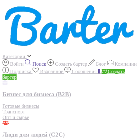
Категории
Войти
Поиск
Создать бартер
Блог
Компании
Подписка
Избранное
Сообщения
1
Создать
бартер
Бизнес для бизнеса (B2B)
Готовые бизнесы
Транспорт
Опт и сырье
Люди для людей (С2С)