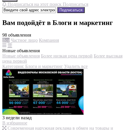
Подписаться на этот поиск
Подписаться
Подписаться
Вам подойдёт в Блоги и маркетинг
98 объявления
Все
Частное лицо
Компания
Новые объявления
Новые объявления
Более низкая цена первой
Более высокая
цена первой
Категория: Блоги и маркетинг
Удалить все
3 недели назад
В избранное
Современная наружная реклама в обмен на товары и