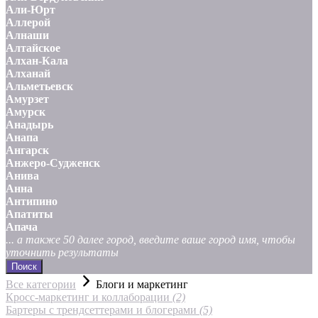
Али-Юрт
Аллерой
Алнаши
Алтайское
Алхан-Кала
Алханай
Альметьевск
Амурзет
Амурск
Анадырь
Анапа
Ангарск
Анжеро-Судженск
Анива
Анна
Антипино
Апатиты
Апача
... а также 50 далее город, введите ваше город имя, чтобы
уточнить результаты
Поиск
Все категории
Блоги и маркетинг
Кросс-маркетинг и коллаборации
(2)
Бартеры с трендсеттерами и блогерами
(5)