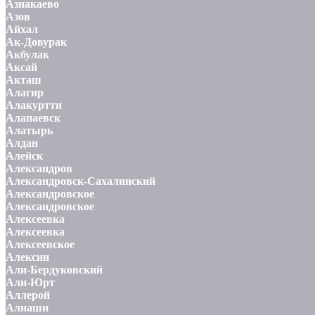
Азнакаево
Азов
Айхал
Ак-Довурак
Акбулак
Аксай
Акташ
Алагир
Алакуртти
Алапаевск
Алатырь
Алдан
Алейск
Александров
Александровск-Сахалинский
Александровское
Александровское
Алексеевка
Алексеевка
Алексеевское
Алексин
Али-Бердуковский
Али-Юрт
Аллерой
Алнаши