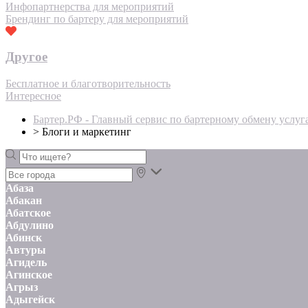
Инфопартнерства для мероприятий
Брендинг по бартеру для мероприятий
Другое
Бесплатное и благотворительность
Интересное
Бартер.РФ - Главный сервис по бартерному обмену услуг
>
Блоги и маркетинг
Абаза
Абакан
Абатское
Абдулино
Абинск
Автуры
Агидель
Агинское
Агрыз
Адыгейск