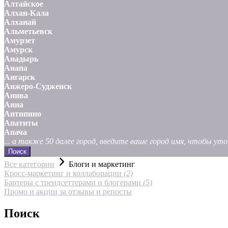
Алтайское
Алхан-Кала
Алханай
Альметьевск
Амурзет
Амурск
Анадырь
Анапа
Ангарск
Анжеро-Судженск
Анива
Анна
Антипино
Апатиты
Апача
... а также 50 далее город, введите ваше город имя, чтобы у
Поиск
Все категории
Блоги и маркетинг
Кросс-маркетинг и коллаборации
(2)
Бартеры с трендсеттерами и блогерами
(5)
Промо и акции за отзывы и репосты
Поиск